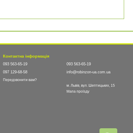
Контактна інформація
093 563-65-19
093 563-65-19
097 129-68-58
info@robinzon-ua.com.ua
Передзвонити вам?
м. Львів, вул. Шептицьких, 15
Мапа проїзду