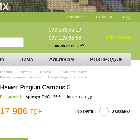
Порівняння
Бажання
Вхід
093 563-65-19
Мій кошик
097 129-68-58
Передзвонити вам?
ло
Зима
Альпінізм
РОЗПРОДАЖ
Головна
Каталог
Намети
Кемпінгові намети
Кемпінгові намети Pinguin
Намет Pinguin Campus 5
Намет Pinguin Campus 5
В наявності
Артикул: PNG 125.5
Написати відгук
17 986 грн
Порівняти
В бажання