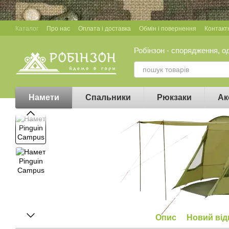
Перейти до основного контенту
Каталог
Про нас
Оплата і доставка
Обмін і повернення
Контакт
Робінзон - спорядження, о
Намети
Спальники
Рюкзаки
Ак
Опис
Новий від