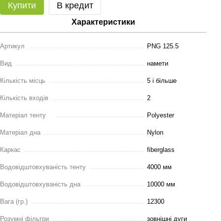
Купити
В кредит
Характеристики
Артикул
PNG 125.5
Вид
намети
Кількість місць
5 і більше
Кількість входів
2
Матеріал тенту
Polyester
Матеріал дна
Nylon
Каркас
fiberglass
Водовідштовхуваність тенту
4000 мм
Водовідштовхуваність дна
10000 мм
Вага (гр.)
12300
Розумні фільтри
зовнішні дуги