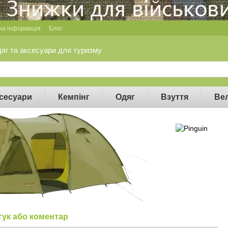
на інформація
Блог
дяг та аксесуари для туризму
сесуари
Кемпінг
Одяг
Взуття
Ве
гук або коментар