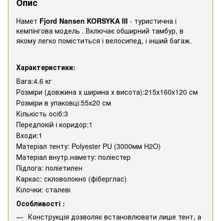
Опис
Намет
Fjord Nansen KORSYKA III
- туристична і
кемпінгова модель . Включає обширний тамбур, в
якому легко поміститься і велосипед, і інший багаж.
Характеристики:
Вага:4.6 кг
Розміри (довжина х ширина х висота):215х160х120 см
Розміри в упаковці:55х20 см
Кількість осіб:3
Передпокій і коридор:1
Входи:1
Матеріал тенту: Polyester PU (3000мм H2O)
Матеріал внутр.намету: поліестер
Підлога: поліетилен
Каркас: скловолокно (фіберглас)
Кілочки: сталеві
Особливості :
Конструкція дозволяє встановлювати лише тент, а