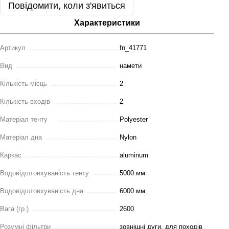
Повідомити, коли з'явиться
Характеристики
Артикул
fn_41771
Вид
намети
Кількість місць
2
Кількість входів
2
Матеріал тенту
Polyester
Матеріал дна
Nylon
Каркас
aluminum
Водовідштовхуваність тенту
5000 мм
Водовідштовхуваність дна
6000 мм
Вага (гр.)
2600
Розумні фільтри
зовнішні дуги, для походів