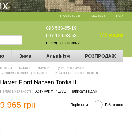
Порівняння
Бажання
Вхід
093 563-65-19
Мій кошик
097 129-68-58
Передзвонити вам?
ло
Зима
Альпінізм
РОЗПРОДАЖ
Головна
Каталог
Намети
Туристичні намети
Туристичні намети Fjord Nansen
Намет Fjord Nansen Tordis II
Намет Fjord Nansen Tordis II
Немає в наявності
Артикул: fn_41771
Написати відгук
9 965 грн
Порівняти
В бажання