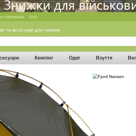
на інформація
Блог
дяг та аксесуари для туризму
сесуари
Кемпінг
Одяг
Взуття
Ве