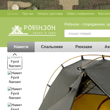
Перейти до основного контенту
Каталог
Про нас
Оплата і доставка
Обмін і повернення
Контакт
Робінзон - спорядження, о
Намети
Спальники
Рюкзаки
Ак