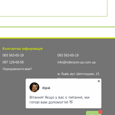
Контактна інформація
093 563-65-19
093 563-65-19
097 129-68-58
info@robinzon-ua.com.ua
Передзвонити вам?
м. Львів, вул. Шептицьких, 15
Мапа проїзду