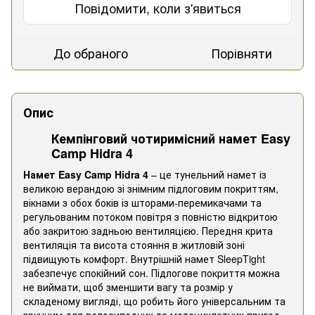
Повідомити, коли з'явиться
До обраного
Порівняти
Опис
Кемпінговий чотиримісний намет Easy
Camp Hidra 4
Намет Easy Camp Hidra 4
– це тунельний намет із
великою верандою зі знімним підлоговим покриттям,
вікнами з обох боків із шторами-перемикачами та
регульованим потоком повітря з повністю відкритою
або закритою задньою вентиляцією. Передня крита
вентиляція та висота стояння в житловій зоні
підвищують комфорт. Внутрішній намет SleepTight
забезпечує спокійний сон. Підлогове покриття можна
не виймати, щоб зменшити вагу та розмір у
складеному вигляді, що робить його універсальним та
зручним для велосипедних та мотоциклетних пригод.