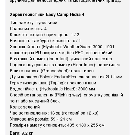
Характеристики Easy Camp Hidra 4
Тип намету: тунельний
Спальних місць: 4
Кількість входів / приміщень: 1 / 2
Наявність тамбура / кількість: є / 1
Зовнішній тент (Flysheet): WeatherGuard 3000, 190T
поліестер із PU-покриттям, без PFC, вогнестійкий
Внутрішній намет (Inner tent): дихаючий поліестер
Підлога внутрішнього намету (Floor Inner): поліетилен
Вшита підлога (Groundsheet): поліетилен
Дуги каркасу (Poles): EnduraFlex, склопластик Ø 11 мм
Герметизація швів (Taping): проклеєні шви
Водостійкість (Hydrostatic Head): 3000 мм
Спосіб встановлення (Pitching way): спочатку зовнішній
тент або як єдиний блок
Колір: зелений
Час встановлення: 16 хв (готовий за 12 хв)
Упакований розмір: 59 × 24 см
Розміри намету становить: 435 х 180 х 255 см
Вага: 9,2 кг