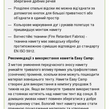
зберігання дрібних речей
Розділені спальні відсіки які можна від’єднати за
допомогою кнопок для більшої приватності або
об’єднати в єдиний простір
Кольорове маркування дуг і рукавів полегшує та
пришвидшує монтаж намету
Вогнестійкі тканини (Fire Retardant Fabrics) -
тканина намету має заводську обробку
протипожежною сумішшю відповідно до стандарту
EN ISO 5912.
Рекомендації з використання наметів Easy Camp:
З метою уникнення передчасного зносу намету
уникайте тривалого впливу прямих ультрафіолетових
(сонячних) променів, оскільки вони можуть пошкодити
матеріал зовнішнього тенту. Намети Easy Camp
створені для використання в кемпінгу упродовж 5
тижнів на рік. Якщо ви плануєте тривале використання
на стоянках натягніть над наметом тент від сонця. В
домашніх умовах намет повинен зберігатися у добре
просушеному стані. Вологий тент намету може стати
причиною пошкодження матеріалу та утворення