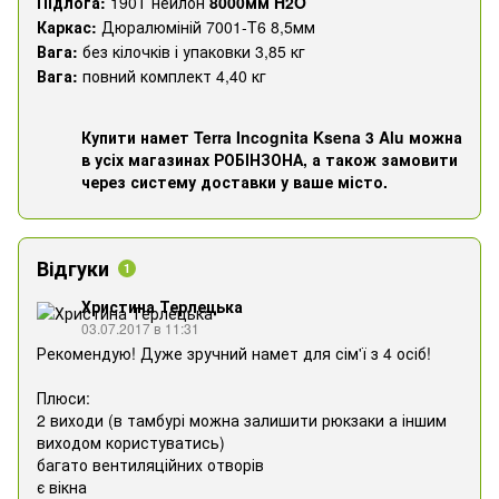
Підлога:
190T нейлон
8000мм H2O
Каркас:
Дюралюміній 7001-T6 8,5мм
Вага:
без кілочків і упаковки 3,85 кг
Вага:
повний комплект 4,40 кг
Купити намет Terra Incognita Ksena 3 Alu можна
в усіх магазинах РОБІНЗОНА, а також замовити
через систему доставки у ваше місто.
Відгуки
1
Христина Терлецька
03.07.2017 в 11:31
Рекомендую! Дуже зручний намет для сім'ї з 4 осіб!
Плюси:
2 виходи (в тамбурі можна залишити рюкзаки а іншим
виходом користуватись)
багато вентиляційних отворів
є вікна