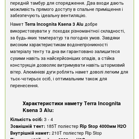
передній тамбур для спорядження. Два входи дають
можливість прямого доступу в спальне приміщення і
забезпечують ідеальну вентиляцію.
Намет
Terra Incognita Ksena 3
Alu
добре
використовувати у походах різноманітної складності,
за будь-яких температур та погодніх умов. Завдяки
високим характеристикам водонепроникності
матеріалу тенту та дна ви гарантовано залишитеся
сухими навіть за найсерйозніших опадів, а стійка
конструкція дозволяє витримувати навіть штормовий
вітер. Алюмінієві дуги роблять намет доволі легким для
тьох-чотирьох осіб, і оптимальним також для
перенесення.
Характеристики намету Тerra Incognita
Ksena 3 Alu:
Кількість осіб:
3 - 4
Зовнішній тент:
185T поліестер
Rip Stop 4000мм H2O
Внутрішній намет:
210T поліестер Rip Stop