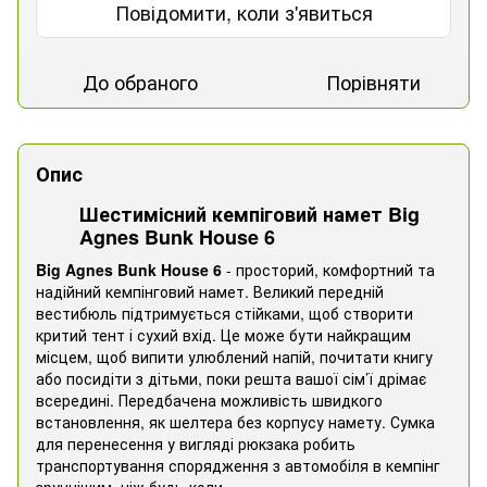
Повідомити, коли з'явиться
До обраного
Порівняти
Опис
Шестимісний кемпіговий намет Big
Agnes Bunk House 6
Big Agnes Bunk House 6
- просторий, комфортний та
надійний кемпінговий намет. Великий передній
вестибюль підтримується стійками, щоб створити
критий тент і сухий вхід. Це може бути найкращим
місцем, щоб випити улюблений напій, почитати книгу
або посидіти з дітьми, поки решта вашої сім’ї дрімає
всередині. Передбачена можливість швидкого
встановлення, як шелтера без корпусу намету. Сумка
для перенесення у вигляді рюкзака робить
транспортування спорядження з автомобіля в кемпінг
зручнішим, ніж будь-коли.