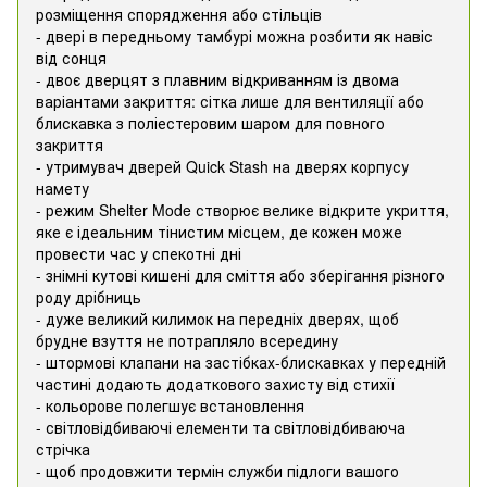
розміщення спорядження або стільців
- двері в передньому тамбурі можна розбити як навіс
від сонця
- двоє дверцят з плавним відкриванням із двома
варіантами закриття: сітка лише для вентиляції або
блискавка з поліестеровим шаром для повного
закриття
- утримувач дверей Quick Stash на дверях корпусу
намету
- режим Shelter Mode створює велике відкрите укриття,
яке є ідеальним тінистим місцем, де кожен може
провести час у спекотні дні
- знімні кутові кишені для сміття або зберігання різного
роду дрібниць
- дуже великий килимок на передніх дверях, щоб
брудне взуття не потрапляло всередину
- штормові клапани на застібках-блискавках у передній
частині додають додаткового захисту від стихії
- кольорове полегшує встановлення
- світловідбиваючі елементи та світловідбиваюча
стрічка
- щоб продовжити термін служби підлоги вашого