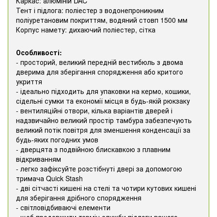
Каркас: алюміній DAC
Тент і підлога: поліестер з водонепроникним
поліуретановим покриттям, водяний стовп 1500 мм
Корпус намету: дихаючий поліестер, сітка
Особливості:
- просторий, великий передній вестибюль з двома
дверима для зберігання спорядження або критого
укриття
- ідеально підходить для упаковки на кермо, кошики,
сідельні сумки та економії місця в будь-якій рюкзаку
- вентиляційні отвори, кілька варіантів дверей і
надзвичайно великий простір тамбура забезпечують
великий потік повітря для зменшення конденсації за
будь-яких погодних умов
- дверцята з подвійною блискавкою з плавним
відкриванням
- легко зафіксуйте розстібнуті двері за допомогою
тримача Quick Stash
- дві сітчасті кишені на стелі та чотири кутових кишені
для зберігання дрібного спорядження
- світловідбиваючі елементи