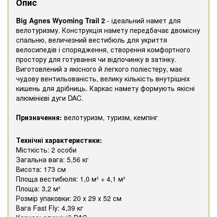
Опис
Big Agnes Wyoming Trail 2
- ідеальний намет для
велотуризму. Конструкція намету передбачає двомісну
спальню, величезний вестибюль для укриття
велосипедів і спорядження, створення комфортного
простору для готування чи відпочинку в затінку.
Виготовлений з якісного й легкого поліестеру, має
чудову вентильованість, велику кількість внутрішніх
кишень для дрібниць. Каркас намету формують якісні
алюмінієві дуги DAC.
Призначення:
велотуризм, туризм, кемпінг
Технічні характеристики:
Місткість: 2 особи
Загальна вага: 5,56 кг
Висота: 173 см
Площа вестибюля: 1,0 м² + 4,1 м²
Площа: 3,2 м²
Розмір упаковки: 20 х 29 х 52 см
Вага Fast Fly: 4,39 кг