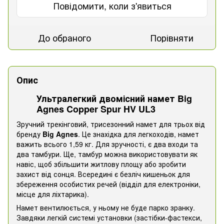
Повідомити, коли з'явиться
До обраного
Порівняти
Опис
Ультралегкий двомісний намет Big
Agnes Copper Spur HV UL3
Зручний трекінговий, трисезонний намет для трьох від
бренду
Big Agnes
. Це знахідка для легкоходів, намет
важить всього 1,59 кг. Для зручності, є два входи та
два тамбури. Ще, тамбур можна використовувати як
навіс, щоб збільшити житлову площу або зробити
захист від сонця. Всередині є безліч кишеньок для
збереження особистих речей (відділ для електроніки,
місце для ліхтарика).
Намет вентилюється, у ньому не буде парко зранку.
Завдяки легкій системі установки (застібки-фастекси,