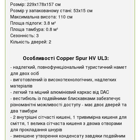
Розмір: 229х178х157 см
Розмір у запакованому стані: 53х15 см
Максимальна висота: 110 см
Площа підлоги: 3.8 м²
Площа тамбура: 0.8 м²
Сезонність: 3
Кількість дверей: 2
Особливості Copper Spur HV UL3:
- надлегкий, повнофункціональний туристичний намет
для двох осіб
- виготовлений із високотехнологічних, надлегких
матеріалів
- легкий та міцний алюмінієвий каркас від DAC
- вестибюль із подвійними блискавками забезпечує
різноманітні можливості доступу - має двоє дверей та
два тамбури
- 2 внутрішні сітчасті кишені, 1 тривимірна кишеня для
сміття, 1 велика сітчаста кишеня з двома отворами
для прокладання шнурів
- зменшене утворення конденсату завдяки подвійним