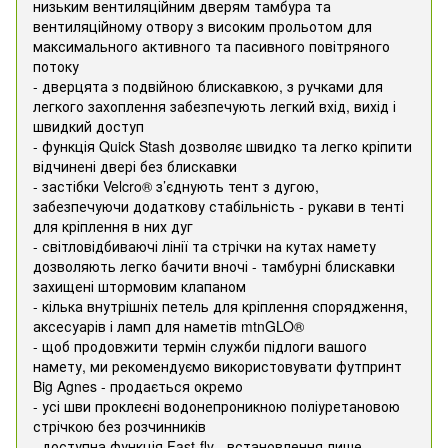
низьким вентиляційним дверям тамбура та
вентиляційному отвору з високим прольотом для
максимального активного та пасивного повітряного
потоку
- дверцята з подвійною блискавкою, з ручками для
легкого захоплення забезпечують легкий вхід, вихід і
швидкий доступ
- функція Quick Stash дозволяє швидко та легко кріпити
відчинені двері без блискавки
- застібки Velcro® з’єднують тент з дугою,
забезпечуючи додаткову стабільність - рукави в тенті
для кріплення в них дуг
- світловідбиваючі лінії та стрічки на кутах намету
дозволяють легко бачити вночі - тамбурні блискавки
захищені штормовим клапаном
- кілька внутрішніх петель для кріплення спорядження,
аксесуарів і ламп для наметів mtnGLO®
- щоб продовжити термін служби підлоги вашого
намету, ми рекомендуємо використовувати футпринт
Big Agnes - продається окремо
- усі шви проклеєні водонепроникною поліуретановою
стрічкою без розчинників
- доступна функція Fast-fly - встановлення лише