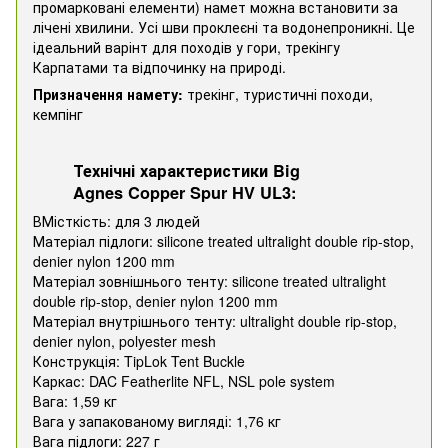
промарковані елементи) намет можна встановити за
лічені хвилини. Усі шви проклеєні та водонепроникні. Це
ідеальний варінт для походів у гори, трекінгу
Карпатами та відпочинку на природі.
Призначення намету:
трекінг, туристичні походи,
кемпінг
Технічні характеристики Big
Agnes Copper Spur HV UL3:
ВМісткість: для 3 людей
Матеріал підлоги: silicone treated ultralight double rip-stop,
denier nylon 1200 mm
Матеріал зовнішнього тенту: silicone treated ultralight
double rip-stop, denier nylon 1200 mm
Матеріал внутрішнього тенту: ultralight double rip-stop,
denier nylon, polyester mesh
Конструкція: TipLok Tent Buckle
Каркас: DAC Featherlite NFL, NSL pole system
Вага: 1,59 кг
Вага у запакованому вигляді: 1,76 кг
Вага підлоги: 227 г