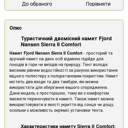
До обраного
Порівняти
Опис
Туристичний двомісний намет Fjord
Nansen Sierra II Comfort
Намет Fjord Nansen Sierra II
Comfort
- просторий та
зручний намет на двох осіб відмінно підійде для
походів в гори чи виїздів на природу. Тент володіє
високим рівнем водостійкості за рахунок використання
міцного поліестеру з поліуретановим покриттям. Намет
містить два входи та два тамбури, які можна
використати для зберігання вашого спорядження.
Дана модель є просторішою, тому ви з комфортом
зможете переночувати в наметі. Також намет можна
використовувати в якості укриття від сонця чи дощу,
оскільки є можливість окремої установки тента.
Характеристики намету Sierra II Comfort: