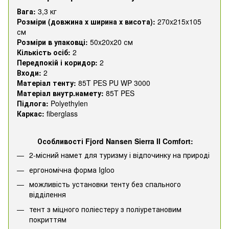
Вага:
3,3 кг
Розміри (довжина х ширина х висота):
270x215x105
см
Розміри в упаковці:
50x20x20 см
Кількість осіб:
2
Передпокій і коридор:
2
Входи:
2
Матеріал тенту:
85T PES PU WP 3000
Матеріал внутр.намету:
85T PES
Підлога:
Polyethylen
Каркас:
fiberglass
Особливості Fjord Nansen Sierra II Comfort:
2-місний намет для туризму і відпочинку на природі
ергономічна форма Igloo
можливість установки тенту без спального
відділення
тент з міцного поліестеру з поліуретановим
покриттям