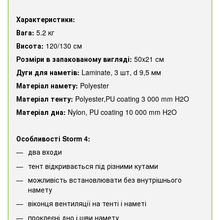
Характеристики:
Вага:
5.2 кг
Висота:
120/130 см
Розміри в запакованому вигляді:
50x21 см
Дуги для наметів:
Laminate, 3 шт, d 9,5 мм
Матеріал намету:
Polyester
Матеріал тенту:
Polyester,PU coating 3 000 mm H2O
Матеріал дна:
Nylon, PU coating 10 000 mm H2O
Особливості Storm 4:
два входи
тент відкривається під різними кутами
можливість встановлювати без внутрішнього
намету
віконця вентиляції на тенті і наметі
проклеєні дно і шви намету