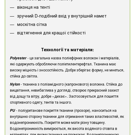
віконця на тенті
зручний D-подібний вхід у внутрішній намет
москітна сітка
відтягнення для кращої стійкості
Технології та матеріали:
- це загальна назва поліефірних волокон і матеріалів,
Polyester
які одержують обробляючи поліетилентерефтал. Тканина має
високу міцність і зносостійкість. Добре зберігає форму, не мнеться,
стійка до світла.
- тканина з поліамідного (капронового) волокна. Стійка до
Nylon
вицвітання, невибаглива у догляді, створює прекрасний захист
від дощу та вітру, добре «дихає». Застосовується для пошиття
спортивного одягу, тентів та іншого.
- поліуретанове покриття тканини (прозоре), наноситься на
PU
внутрішню сторону тканини для отримання таких властивостей, як
водонепроникність. Покриття може мати різну товщину.
Водонепроникність вимірюється, як висота водяного стовпа в
міліметрах, при якому тканина не промокає. Водонепроникною