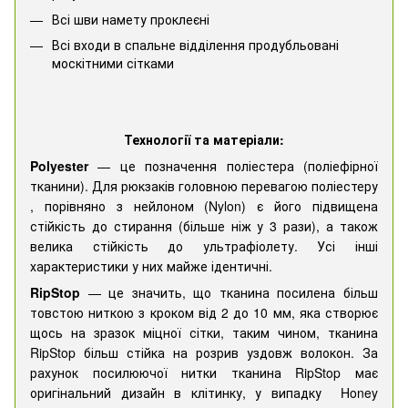
Всі шви намету проклеєні
Всі входи в спальне відділення продубльовані
москітними сітками
Технології та матеріали:
Polyester
— це позначення поліестера (поліефірної
тканини). Для рюкзаків головною перевагою поліестеру
, порівняно з нейлоном (Nylon) є його підвищена
стійкість до стирання (більше ніж у 3 рази), а також
велика стійкість до ультрафіолету. Усі інші
характеристики у них майже ідентичні.
RipStop
— це значить, що тканина посилена більш
товстою ниткою з кроком від 2 до 10 мм, яка створює
щось на зразок міцної сітки, таким чином, тканина
RipStop більш стійка на розрив уздовж волокон. За
рахунок посилюючої нитки тканина RipStop має
оригінальний дизайн в клітинку, у випадку Honey