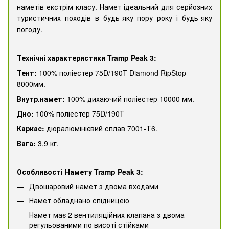
наметів екстрім класу.
Намет ідеальний для серйозних
туристичних походів в будь-яку пору року і будь-яку
погоду.
Технічні характеристики
Tramp Peak 3
:
Т
ент:
100% поліестер 75D/190T Diamond RipStop
8000мм.
Внутр.намет:
100% дихаючий поліестер 10000 мм.
Дно:
100% поліестер 75D/190T
Каркас:
дюралюмінієвий сплав 7001-Т6.
Вага:
3,9 кг.
Особливості Намету Tramp Peak 3:
Двошаровий намет з двома входами
Намет обладнано спідницею
Намет має 2 вентиляційних клапана з двома
регульованими по висоті стійками