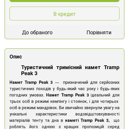
В кредит
До обраного
Порівняти
Опис
Туристичний тримісний намет Tramp
Peak 3
Намет Tramp Peak 3
—
призначений для серйозних
туристичних походів у будь-який час року і будь-яких
погодних умовах.
Намет
Tramp Peak 3
ідеальний для
трьох осіб в режимі кемпінгу і
стоянок, і для чотирьох
осіб в режимі мандрівок.
Ви звичайно звернули увагу на
унікальні характеристики водовідштовхуваності
матеріалів тенту та дна в
наметі
Tramp Peak 3,
що
роблять його однією з кращих пропозицій серед