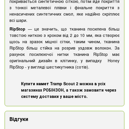
покривається синтетичною сіткою, потім йде покриття
з тонкої металевої плівки і фінальне покриття з
ненасичених синтетичних смол, яке надійно скріплює
всі шари.
RipStop
— це значить, що тканина посилена більш
товстою ниткою з кроком від 2 до 10 мм, яка створює
щось на зразок міцної сітки, таким чином, тканина
RipStop більш стійка на розрив уздовж волокон. За
рахунок посилюючої нитки тканина RipStop має
оригінальний дизайн в клітинку, у випадку Honey
RipStop - у вигляді шестикутника (сотів).
Купити
намет
Tramp Scout 2
можна в усіх
магазинах РОБІНЗОН, а також замовити через
систему доставки у ваше місто.
Відгуки