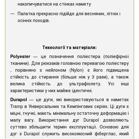
накопичуватися на стінках намету
Палатка прекрасно підійде для весняних, літніх і
осінніх походів.
Технології та матеріали:
Polyester
— це позначення поліестера (поліефірної
тканини). Для рюкзаків головною перевагою поліестеру
, порівняно з нейлоном (Nylon) є його підвищена
стійкість до стирання (більше ніж у 3 рази), а також
велика стійкість до ультрафіолету. Усі інші
характеристики у них майже ідентичні.
Durapol
— це дуги, які використовуються в наметах
Tramp в Універсальних та Кемпінгових серіях. Ці дуги є
міцні, гнучкі, мають мінімальну остаточну деформацію і
малу вагу. Використання дуг Durapol дозволяють
суттєво збільшити термін експлуатації. Основою для
дуг з Durapol служить високоякісний фіберглас, який