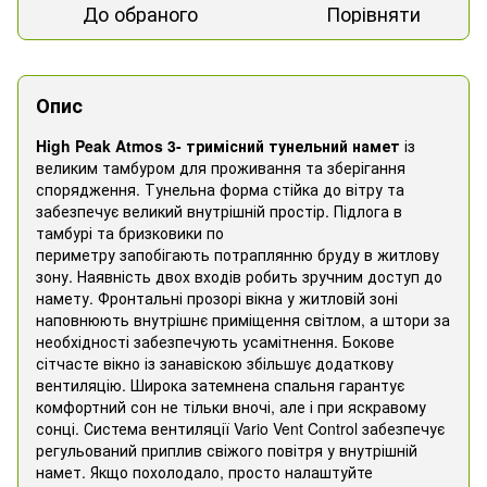
До обраного
Порівняти
Опис
High Peak Atmos 3- тримісний тунельний намет
із
великим тамбуром для проживання та зберігання
спорядження. Тунельна форма стійка до вітру та
забезпечує великий внутрішній простір. Підлога в
тамбурі та бризковики по
периметру запобігають потраплянню бруду в житлову
зону. Наявність двох входів робить зручним доступ до
намету. Фронтальні прозорі вікна у житловій зоні
наповнюють внутрішнє приміщення світлом, а штори за
необхідності забезпечують усамітнення. Бокове
сітчасте вікно із занавіскою збільшує додаткову
вентиляцію. Широка затемнена спальня гарантує
комфортний сон не тільки вночі, але і при яскравому
сонці. Система вентиляції Vario Vent Control забезпечує
регульований приплив свіжого повітря у внутрішній
намет. Якщо похолодало, просто налаштуйте