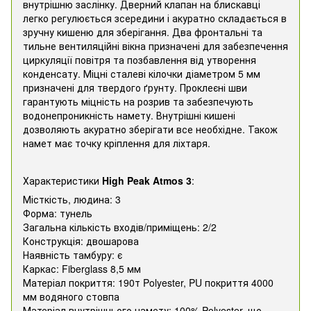
внутрішню заслінку. Дверний клапан на блискавці
легко регулюється зсередини і акуратно складається в
зручну кишеню для зберігання. Два фронтальні та
тильне вентиляційні вікна призначені для забезпечення
циркуляції повітря та позбавлення від утворення
конденсату. Міцні сталеві кілочки діаметром 5 мм
призначені для твердого ґрунту. Проклеєні шви
гарантують міцність на розрив та забезпечують
водонепроникність намету. Внутрішні кишені
дозволяють акуратно зберігати все необхідне. Також
намет має точку кріплення для ліхтаря.
Характеристики
High Peak Atmos 3
:
Місткість, людина: 3
Форма: тунель
Загальна кількість входів/приміщень: 2/2
Конструкція: двошарова
Наявність тамбуру: є
Каркас: Fiberglass 8,5 мм
Матеріал покриття: 190т Polyester, PU покриття 4000
мм водяного стовпа
Матеріал внутрішнього намету: 100% Polyester, що