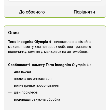
До обраного
Порівняти
Опис
Terra Incognita Olympia 4
- висококласна сімейна
модель намету для чотирьох осіб, для тривалого
відпочинку, кемпінгу, мандрівок на автомобілях.
Особливості н
амету Terra Incognita Olympia 4
:
два входи
підлога що знімається
вогнетривке просочування
шви проклеєні
водовідштовхуюча обробка