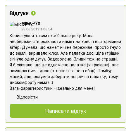
Відгуки
1
МІКА РУХ
23.08.2019 в 03:54
Користуюся таким вже більше року. Мала
необережність розкласти намет на хребті в штормовий
вітер. Думала, що намет ніч не переживе, просто гнуло
до землі, виривало кілки. Але палатка досі ціла (трішки
зігнуло одну дугу). Задоволена! Зливи теж не страшні.
Я б сказала, що це одномісна палатка (я і рюкзак), але
поміщаються і двоє (в тісноті та не в обіді). Тамбур
малий, але, розумно забирати всі речі в палатку, тому
дискомфорту немає :)
Вага+характеристики - ідеально для мене!
Відповісти
Написати відгук