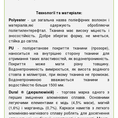
Технології та матеріали:
Polyester
- це загальна назва поліефірних волокон і
матеріалів,які одержують обробляючи
поліетилентерефтал. Тканина має високу міцність і
зносостійкість. Добре зберігає форму, не мнеться,
стійка до світла.
PU
- поліуретанове покриття тканини (прозоре),
наноситься на внутрішню сторону тканини для
отримання таких властивостей, як водонепроникність.
Покриття може мати різну товщину.
Водонепроникність вимірюється, як висота водяного
стовпа в міліметрах, при якому тканина не промокає.
Водонепроникною вважаються тканини з
водостійкістю більше 1500 мм.
Dural ® (дюралюміній)
- торгова марка одного з
перших зміцнених алюмінієвих сплавів. Основними
легуючими елементами є мідь (4,5% маси), магній
(1,6%) і марганець (0,7%). Каркаси наметів з легкого
алюмінієво-магнієвого сплаву роблять для досягнення