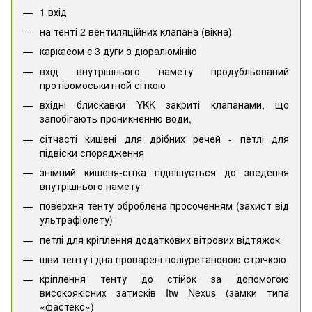
1 вхід
на тенті 2 вентиляційних клапана (вікна)
каркасом є 3 дуги з дюралюмінію
вхід внутрішнього намету продубльований
протівомоськитной сіткою
вхідні блискавки YKK закриті клапанами, що
запобігають проникненню води,
сітчасті кишені для дрібних речей - петлі для
підвіски спорядження
знімний кишеня-сітка підвішується до зведення
внутрішнього намету
поверхня тенту оброблена просоченням (захист від
ультрафіолету)
петлі для кріплення додаткових вітрових відтяжок
шви тенту і дна проварені поліуретановою стрічкою
кріплення тенту до стійок за допомогою
високоякісних затисків Itw Nexus (замки типа
«фастекс»)