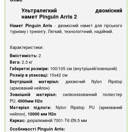
Ультралегкий двомісний
намет Pinguin Arris 2
Намет Pinguin Arris
- двомісний намет для гірського
туризму і трекінгу. Легкий, технологічний, надійний.
Характеристики:
Вмістимість:
2
Вага:
2.3 кг
Габаритні розміри:
100/105 см (внутрішній/зовнішній)
Розмір в упаковці:
15х42 см
Внутрішній матеріал:
дихаючий Nylon Ripstop
(армований нейлон)
Зовнішній матеріал:
силіконізованний поліестер
PU,
4000мм Н2o
Матеріал підлоги:
Nylon Ripstop PU (армований
нейлон),
10000 мм H2o
Каркас:
дюралюміній 7001-T6 Ø9.5 мм
О
собливості Pinguin Arris: