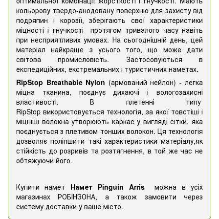
оптимальної комбінації жорсткості і гнучкості. Мають
кольорову твердо-анодовану поверхню для захисту від
подряпин і корозії, зберігають свої характеристики
міцності і гнучкості протягом тривалого часу навіть
при несприятливих умовах. На сьогоднішній день, цей
матеріал найкраще з усього того, що може дати
світова промисловість. Застосовуються в
експедиційних, екстремальних і туристичних наметах.
RipStop Breathable Nylon
(армований нейлон) - легка
міцна тканина, поєднує дихаючі і вологозахисні
властивості. В плетенні типу
RipStop використовується технологія, за якої товстіші і
міцніші волокна утворюють каркас у вигляді сітки, яка
поєднується з плетивом тонших волокон. Ця технологія
дозволяє поліпшити такі характеристики матеріалу,як
стійкість до розривів та розтягнення, в той же час не
обтяжуючи його.
Купити намет
Намет Pinguin Arris
можна в усіх
магазинах РОБІНЗОНА, а також замовити через
систему доставки у ваше місто.