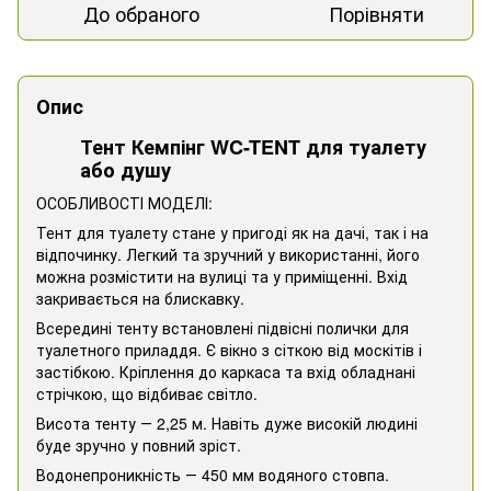
До обраного
Порівняти
Опис
Тент Кемпінг WC-TENT для туалету
або душу
ОСОБЛИВОСТІ МОДЕЛІ:
Тент для туалету стане у пригоді як на дачі, так і на
відпочинку. Легкий та зручний у використанні, його
можна розмістити на вулиці та у приміщенні. Вхід
закривається на блискавку.
Всередині тенту встановлені підвісні полички для
туалетного приладдя. Є вікно з сіткою від москітів і
застібкою. Кріплення до каркаса та вхід обладнані
стрічкою, що відбиває світло.
Висота тенту ― 2,25 м. Навіть дуже високій людині
буде зручно у повний зріст.
Водонепроникність ― 450 мм водяного стовпа.