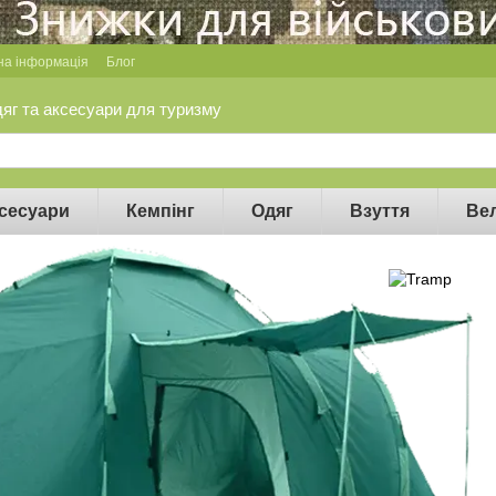
на інформація
Блог
дяг та аксесуари для туризму
сесуари
Кемпінг
Одяг
Взуття
Ве