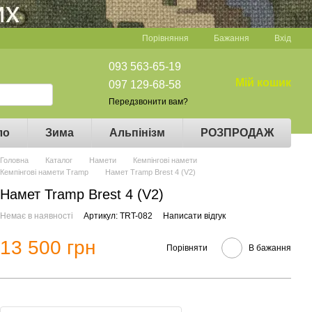
Порівняння
Бажання
Вхід
093 563-65-19
Мій кошик
097 129-68-58
Передзвонити вам?
ло
Зима
Альпінізм
РОЗПРОДАЖ
Головна
Каталог
Намети
Кемпінгові намети
Кемпінгові намети Tramp
Намет Tramp Brest 4 (V2)
Намет Tramp Brest 4 (V2)
Немає в наявності
Артикул: TRT-082
Написати відгук
13 500 грн
Порівняти
В бажання