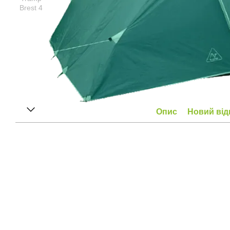
Опис
Новий від