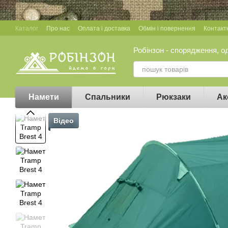
Перейти до основного контенту
Каталог
Про нас
Оплата і доставка
Обмін і повернення
Контакт
Робінзон - спорядження, о
Намети
Спальники
Рюкзаки
Ак
Відео