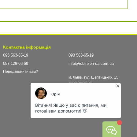
Контактна інформація
093 563-65-19
093 563-65-19
097 129-68-58
info@robinzon-ua.com.ua
Передзвонити вам?
м. Львів, вул. Шептицьких, 15
Мапа проїзду