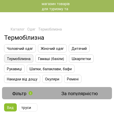
Каталог
Одяг
Термобілизна
Термобілизна
Чоловічий одяг
Жіночий одяг
Дитячий
Термобілизна
Гамаші (бахіли)
Шкарпетки
Рукавиці
Шапки, балаклави, бафи
Накидки від дощу
Окуляри
Ремені
Фільтр
За популярністю
1
Вид
труси