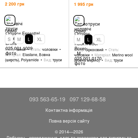
2 200 грн
1 995 грн
Розмір
Розмір
S
M
L
XL
M
L
XL
Колір
синій
Стать
чоловіки
Колір
бірюзовий
Стать
Матеріал
Elastane, Вовна
чоловіки
Матеріал
Merino wool
(шерсть), Polyamide
Вид
труси
(вовна меріно)
Вид
труси
093 563-65-19
097 129-68-58
Контактна інформація
Повна версія сайту
© 2014—2026
Робінзон - спорядження, одяг та аксесуари для туризму та