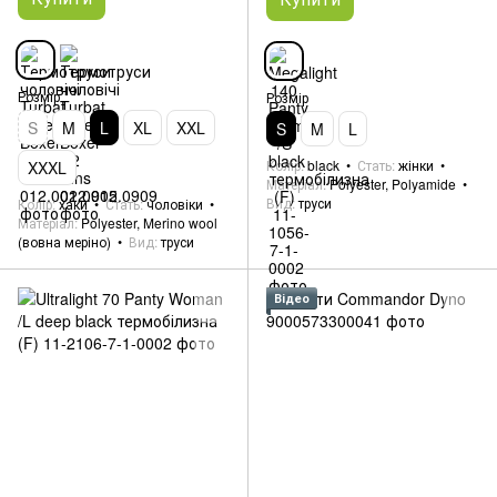
Розмір
Розмір
S
M
L
XL
XXL
S
M
L
Колір
black
Стать
жінки
XXXL
Матеріал
Polyester, Polyamide
Вид
труси
Колір
хаки
Стать
чоловіки
Матеріал
Polyester, Merino wool
(вовна меріно)
Вид
труси
Відео