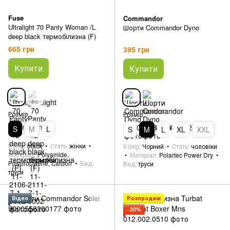
Fuse
Commandor
Ultralight 70 Panty Woman /L
Шорти Commandor Dyno
deep black термобілизна (F)
665 грн
395 грн
Купити
Купити
Розмір
Розмір
S
M
L
S
M
L
XL
XXL
Колір
black
Стать
жінки
Колір
Чорний
Стать
чоловіки
Матеріал
Polyamide,
Матеріал
Polartec Power Dry
Рolypropylene, Сarbon
Вид
Вид
труси
труси
Відео
Розпродаж
−20%