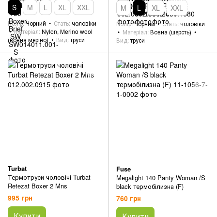
S
M
L
XL
XXL
M
L
XL
XXL
Колір
Чорний
Стать
чоловіки
Колір
Чорний
Стать
чоловіки
Матеріал
Nylon, Merino wool
Матеріал
Вовна (шерсть)
(вовна меріно)
Вид
труси
Вид
труси
Turbat
Fuse
Термотруси чоловічі Turbat
Megalight 140 Panty Woman /S
Retezat Boxer 2 Mns
black термобілизна (F)
995 грн
760 грн
Купити
Купити