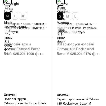
Розмір
Розмір
M
L
XL
S
M
L
Колір
black
Стать
чоловіки
Колір
black
Стать
жінки
Матеріал
Polyester, Polyamide
Матеріал
Elastane, Polyamide,
Вид
труси
Bamboo
Вид
труси
Ortovox
Ortovox
Чоловічі труси
Термотруси чоловічі Ortovox
Ortovox Essential Boxer Briefs
185 Rock'n'wool Boxer M