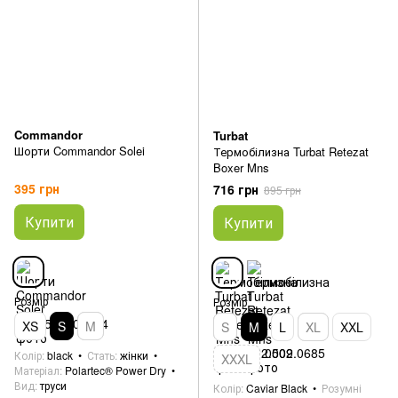
Commandor
Turbat
Шорти Commandor Solei
Термобілизна Turbat Retezat
Boxer Mns
395 грн
716 грн
895 грн
Купити
Купити
Розмір
Розмір
XS
S
M
S
M
L
XL
XXL
Колір
black
Стать
жінки
XXXL
Матеріал
Polartec® Power Dry
Вид
труси
Колір
Caviar Black
Розумні