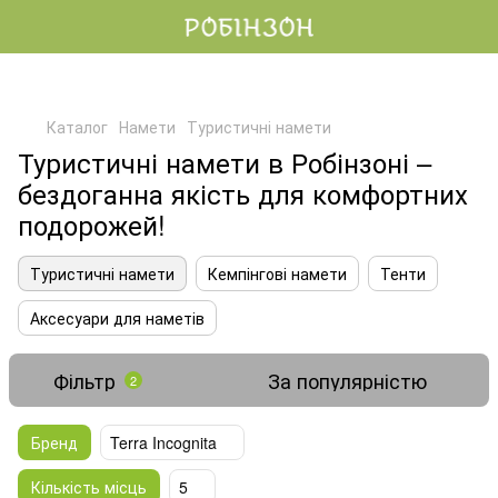
Каталог
Намети
Туристичні намети
Туристичні намети в Робінзоні –
бездоганна якість для комфортних
подорожей!
Туристичні намети
Кемпінгові намети
Тенти
Аксесуари для наметів
Фільтр
За популярністю
2
Бренд
Terra Incognita
Кількість місць
5