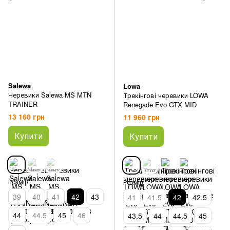
Salewa
Lowa
Черевики Salewa MS MTN
Трекінгові черевики LOWA
TRAINER
Renegade Evo GTX MID
13 160 грн
11 960 грн
Купити
Купити
Розмір
Розмір
39
40
41
42
43
41
41.5
42
42.5
44
44.5
45
46
43.5
44
44.5
45