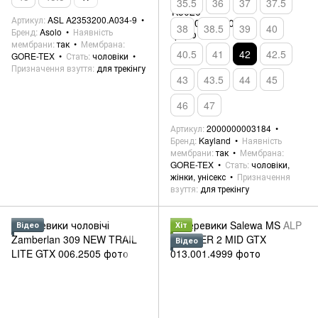
35.5
36
37
37.5
Артикул
ASL A2353200.A034-9
38
38.5
39
40
Бренд
Asolo
Наявність
мембрани
так
Мембрана
40.5
41
42
42.5
GORE-TEX
Стать
чоловіки
Призначення взуття
для трекінгу
43
43.5
44
45
46
47
Артикул
2000000003184
Бренд
Kayland
Наявність
мембрани
так
Мембрана
GORE-TEX
Стать
чоловіки,
жінки, унісекс
Призначення
взуття
для трекінгу
Відео
Хіт
Відео