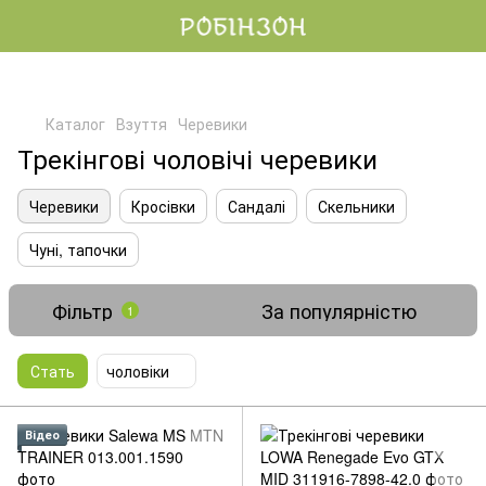
Каталог
Взуття
Черевики
Трекінгові чоловічі черевики
Черевики
Кросівки
Сандалі
Скельники
Чуні, тапочки
Фільтр
За популярністю
1
Стать
чоловіки
Відео