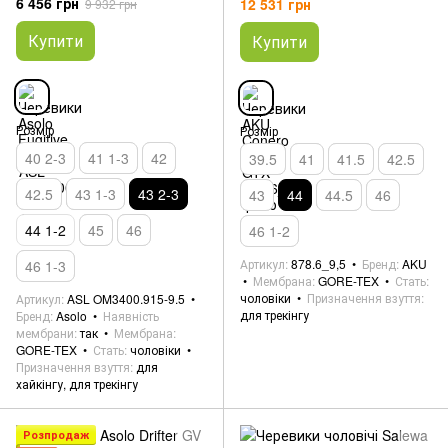
6 456 грн
12 531 грн
9 932 грн
Купити
Купити
Розмір
Розмір
40 2-3
41 1-3
42
39.5
41
41.5
42.5
42.5
43 1-3
43 2-3
43
44
44.5
46
44 1-2
45
46
46 1-2
Артикул
878.6_9,5
Бренд
AKU
46 1-3
Мембрана
GORE-TEX
Стать
чоловіки
Призначення взуття
Артикул
ASL OM3400.915-9.5
для трекінгу
Бренд
Asolo
Наявність
мембрани
так
Мембрана
GORE-TEX
Стать
чоловіки
Призначення взуття
для
хайкінгу, для трекінгу
Розпродаж