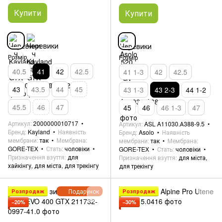
Купити
Купити
Розмір
Розмір
40.5
41
42
42.5
41 1-3
42
42.5
43
43.5
44
45
43 1-3
43 2-3
44 1-2
45.5
46
47
45
46
46 1-3
47
Артикул
2000000010717
Артикул
ASL A11030.А388-9.5
Бренд
Kayland
Наявність
Бренд
Asolo
Наявність
мембрани
так
Мембрана
мембрани
так
Мембрана
GORE-TEX
Стать
чоловіки
GORE-TEX
Стать
чоловіки
Призначення взуття
для
Призначення взуття
для міста,
хайкінгу, для міста, для трекінгу
для трекінгу
Подарунок
Розпродаж
Розпродаж
−20%
−30%