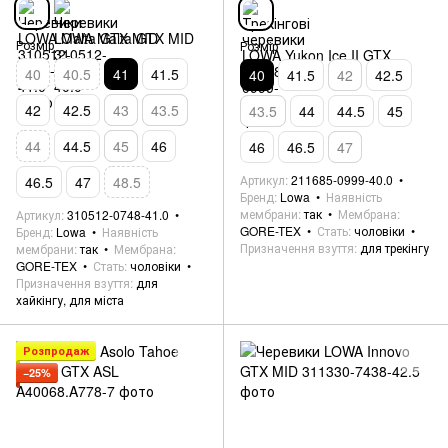
Розмір
Розмір
40
40.5
41
41.5
40
41.5
42
42.5
42
42.5
43
43.5
43.5
44
44.5
45
44
44.5
45
46
46
46.5
47
Артикул
211685-0999-40.0
46.5
47
48.5
Бренд
Lowa
Наявність
мембрани
так
Мембрана
Артикул
310512-0748-41.0
GORE-TEX
Стать
чоловіки
Бренд
Lowa
Наявність
Призначення взуття
для трекінгу
мембрани
так
Мембрана
GORE-TEX
Стать
чоловіки
Призначення взуття
для
хайкінгу, для міста
Розпродаж
−25%