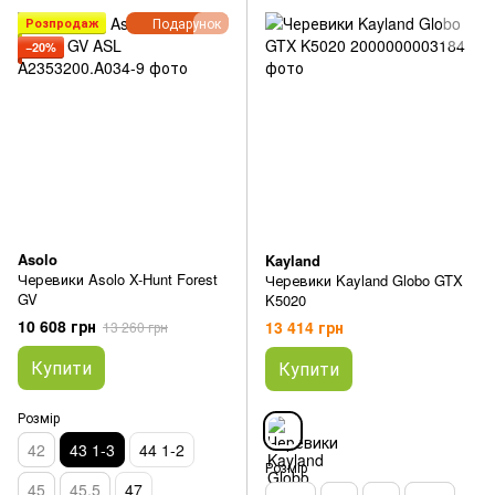
Подарунок
Розпродаж
−20%
Asolo
Kayland
Черевики Asolo X-Hunt Forest
Черевики Kayland Globo GTX
GV
K5020
10 608 грн
13 414 грн
13 260 грн
Купити
Купити
Розмір
42
43 1-3
44 1-2
Розмір
45
45.5
47