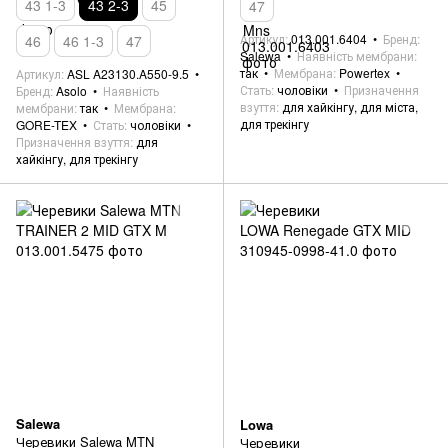
43 1-3
43 2-3
45
47
Артикул
013.001.6404
Бренд
46
46 1-3
47
Salewa
Наявність мембрани
так
Мембрана
Powertex
Артикул
ASL A23130.A550-9.5
Стать
чоловіки
Призначення
Бренд
Asolo
Наявність
взуття
для хайкінгу, для міста,
мембрани
так
Мембрана
для трекінгу
GORE-TEX
Стать
чоловіки
Призначення взуття
для
хайкінгу, для трекінгу
Salewa
Lowa
Черевики Salewa MTN
Черевики