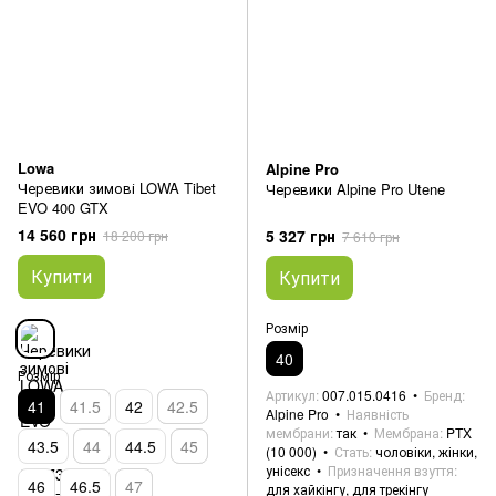
Lowa
Alpine Pro
Черевики зимові LOWA Tibet
Черевики Alpine Pro Utene
EVO 400 GTX
14 560 грн
5 327 грн
18 200 грн
7 610 грн
Купити
Купити
Розмір
40
Розмір
Артикул
007.015.0416
Бренд
41
41.5
42
42.5
Alpine Pro
Наявність
мембрани
так
Мембрана
PTX
43.5
44
44.5
45
(10 000)
Стать
чоловіки, жінки,
унісекс
Призначення взуття
46
46.5
47
для хайкінгу, для трекінгу