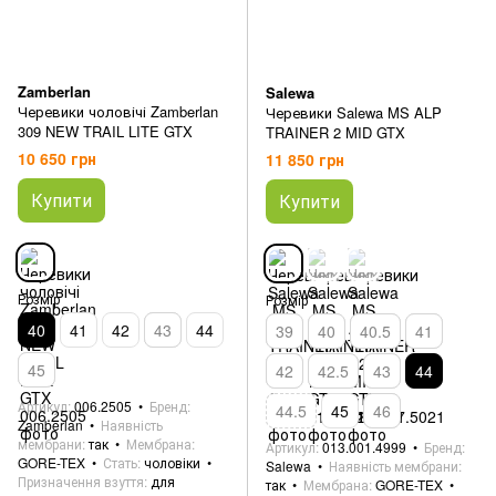
Zamberlan
Salewa
Черевики чоловічі Zamberlan
Черевики Salewa MS ALP
309 NEW TRAIL LITE GTX
TRAINER 2 MID GTX
10 650 грн
11 850 грн
Купити
Купити
Розмір
Розмір
40
41
42
43
44
39
40
40.5
41
45
42
42.5
43
44
Артикул
006.2505
Бренд
44.5
45
46
Zamberlan
Наявність
мембрани
так
Мембрана
Артикул
013.001.4999
Бренд
GORE-TEX
Стать
чоловіки
Salewa
Наявність мембрани
Призначення взуття
для
так
Мембрана
GORE-TEX