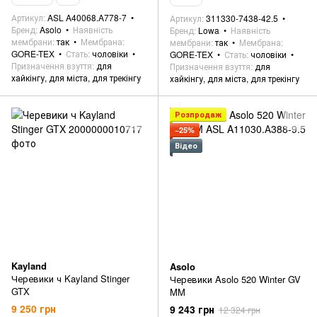
Артикул
ASL A40068.A778-7
Артикул
311330-7438-42.5
Бренд
Asolo
Наявність
Бренд
Lowa
Наявність
мембрани
так
Мембрана
мембрани
так
Мембрана
GORE-TEX
Стать
чоловіки
GORE-TEX
Стать
чоловіки
Призначення взуття
для
Призначення взуття
для
хайкінгу, для міста, для трекінгу
хайкінгу, для міста, для трекінгу
Розпродаж
−25%
Відео
Kayland
Asolo
Черевики ч Kayland Stinger
Черевики Asolo 520 Winter GV
GTX
MM
9 250 грн
9 243 грн
12 324 грн