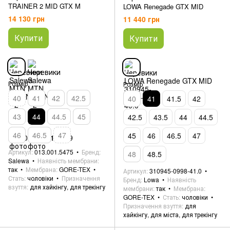
TRAINER 2 MID GTX M
LOWA Renegade GTX MID
14 130 грн
11 440 грн
Купити
Купити
Розмір
Розмір
40
41
42
42.5
40
41
41.5
42
43
44
44.5
45
42.5
43.5
44
44.5
46
46.5
47
45
46
46.5
47
Артикул
013.001.5475
Бренд
48
48.5
Salewa
Наявність мембрани
так
Мембрана
GORE-TEX
Артикул
310945-0998-41.0
Стать
чоловіки
Призначення
Бренд
Lowa
Наявність
взуття
для хайкінгу, для трекінгу
мембрани
так
Мембрана
GORE-TEX
Стать
чоловіки
Призначення взуття
для
хайкінгу, для міста, для трекінгу