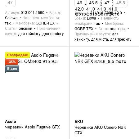
47
46
46.5
47
48.5
Артикул
013.001.1590
Бренд
Артикул
311916-7898-42.0
Salewa
Наявність мембрани
Бренд
Lowa
Наявність
так
Мембрана
GORE-TEX
мембрани
так
Мембрана
Стать
чоловіки
Призначення
GORE-TEX
Стать
чоловіки
взуття
для хайкінгу, для трекінгу
Призначення взуття
для
хайкінгу, для міста, для трекінгу
Розпродаж
−35%
Відео
Asolo
AKU
Черевики Asolo Fugitive GTX
Черевики AKU Conero NBK
GTX