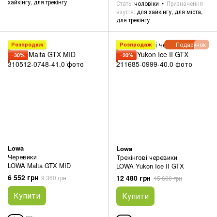
хайкінгу, для трекінгу
Стать
чоловіки
Призначення
взуття
для хайкінгу, для міста,
для трекінгу
Подарунок
Розпродаж
Розпродаж
−30%
−20%
Lowa
Lowa
Черевики
Трекінгові черевики
LOWA Malta GTX MID
LOWA Yukon Ice II GTX
6 552 грн
12 480 грн
9 360 грн
15 600 грн
Купити
Купити