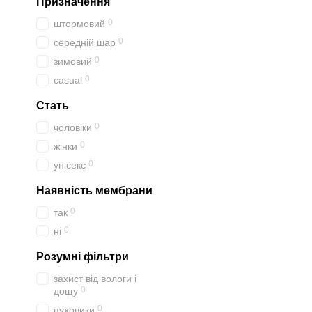
Призначення
0
штормовий
0
середній шар
0
зимовий
0
casual
Стать
0
чоловіки
0
жінки
0
унісекс
Наявність мембрани
0
так
0
ні
Розумні фільтри
захист від вологи і
0
дощу
0
пуховики