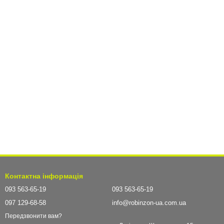
Контактна інформація
093 563-65-19
093 563-65-19
097 129-68-58
info@robinzon-ua.com.ua
Передзвонити вам?