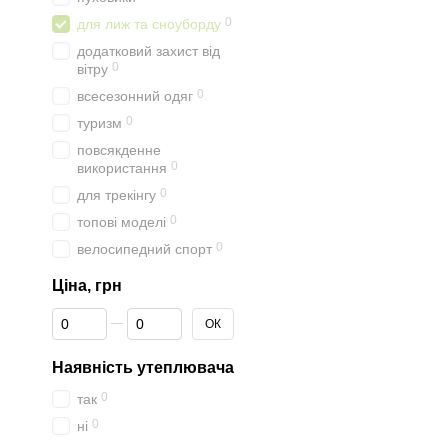
0
для лиж та сноуборду
додатковий захист від
0
вітру
0
всесезонний одяг
0
туризм
повсякденне
0
використання
0
для трекінгу
0
топові моделі
0
велосипедний спорт
Ціна, грн
Від Ціна, грн
До Ціна, грн
ОК
Наявність утеплювача
0
так
0
ні