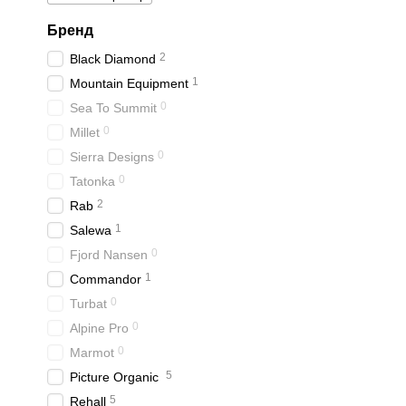
Бренд
2
Black Diamond
1
Mountain Equipment
0
Sea To Summit
0
Millet
0
Sierra Designs
0
Tatonka
2
Rab
1
Salewa
0
Fjord Nansen
1
Commandor
0
Turbat
0
Alpine Pro
0
Marmot
5
Picture Organic
5
Rehall