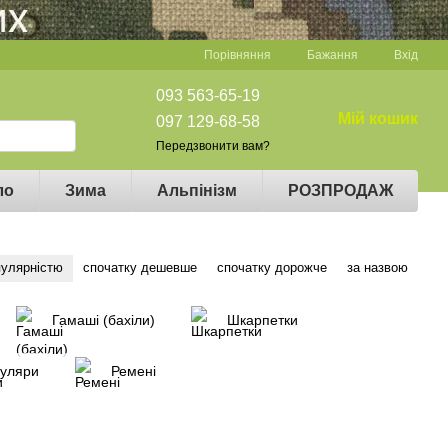
Порівняння
Бажання
Вхід
093 563-65-19
Мій кошик
097 129-68-58
Передзвонити вам?
ло
Зима
Альпінізм
РОЗПРОДАЖ
пулярністю
спочатку дешевше
спочатку дорожче
за назвою
Гамаші (бахіли)
Шкарпетки
уляри
Ремені