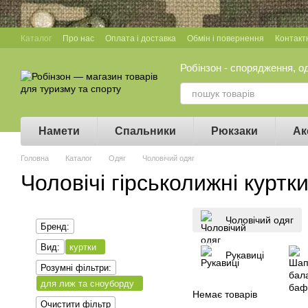
Перейти до основного контенту
Каталог
Про нас
Оплата і доставка
Обмін і повернення
Контакт
Робінзон - спорядження, о
Намети
Спальники
Рюкзаки
Ак
Головна
Каталог
Одяг
Чоловічий одяг
Чоловічі гірськолижні куртки
Чоловічий одяг
Бренд:
Вид:
куртки
Рукавиці
Розумні фільтри:
для лиж та сноуборду
Немає товарів
Очистити фільтр