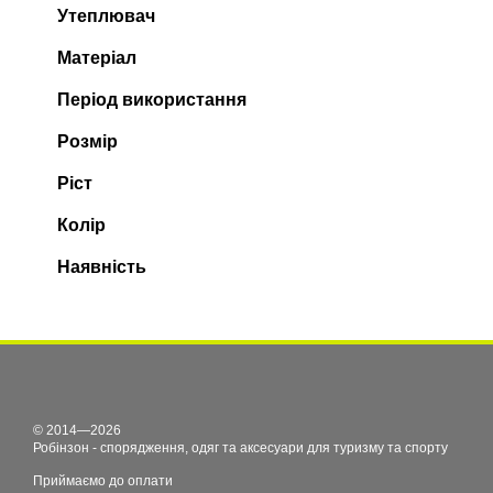
Утеплювач
Матеріал
Період використання
Розмір
Ріст
Колір
Наявність
© 2014—2026
Робінзон - спорядження, одяг та аксесуари для туризму та спорту
Приймаємо до оплати