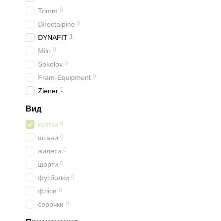
0
Trimm
0
Directalpine
1
DYNAFIT
0
Milo
0
Sokolov
0
Fram-Equipment
1
Ziener
Вид
0
куртки
0
штани
0
жилети
0
шорти
0
футболки
0
фліси
0
сорочки