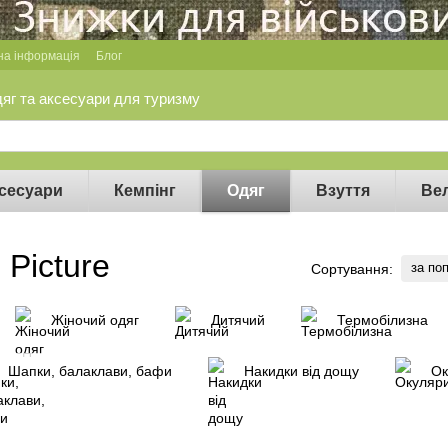
на інформація
Блог
дяг та аксесуари для туризму
сесуари
Кемпінг
Одяг
Взуття
Ве
 Picture
за по
Сортування:
Жіночий одяг
Дитячий
Термобілизна
Шапки, балаклави, бафи
Накидки від дощу
Ок