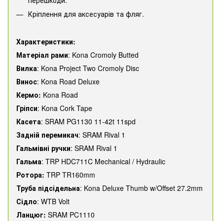
Кріплення для аксесуарів та фляг.
Характеристики:
Матеріал рами
: Kona Cromoly Butted
Вилка
: Kona Project Two Cromoly Disc
Винос
: Kona Road Deluxe
Кермо:
Kona Road
Гріпси
: Kona Cork Tape
Касета
: SRAM PG1130 11-42t 11spd
Задній перемикач
: SRAM Rival 1
Гальмівні ручки
: SRAM Rival 1
Гальма
: TRP HDC711C Mechanical / Hydraulic
Ротора:
TRP TR160mm
Труба підсідельна
: Kona Deluxe Thumb w/Offset 27.2mm
Сідло
: WTB Volt
Ланцюг:
SRAM PC1110