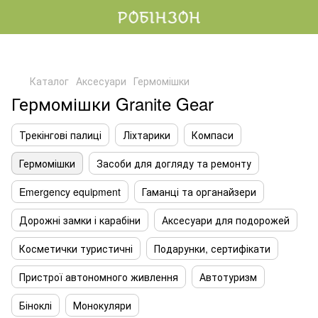
Каталог
Аксесуари
Гермомішки
Гермомішки Granite Gear
Трекінгові палиці
Ліхтарики
Компаси
Гермомішки
Засоби для догляду та ремонту
Emergency equipment
Гаманці та органайзери
Дорожні замки і карабіни
Аксесуари для подорожей
Косметички туристичні
Подарунки, сертифікати
Пристрої автономного живлення
Автотуризм
Біноклі
Монокуляри