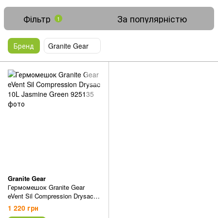
Фільтр
За популярністю
1
Бренд
Granite Gear
Granite Gear
Гермомешок Granite Gear
eVent Sil Compression Drysac
10L Jasmine Green
1 220 грн