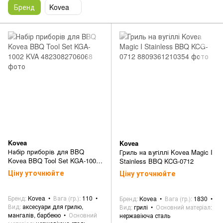
Бренд
Kovea
Kovea
Kovea
Набір приборів для BBQ
Гриль на вугіллі Kovea Magic I
Kovea BBQ Tool Set KGA-1002
Stainless BBQ KCG-0712
KVA
Ціну уточнюйте
Ціну уточнюйте
Бренд
Kovea
Вага (гр.)
110
Бренд
Kovea
Вага (гр.)
1830
Вид
аксесуари для грилю,
Вид
грилі
Основний матеріал
мангалів, барбекю
Основний
нержавіюча сталь