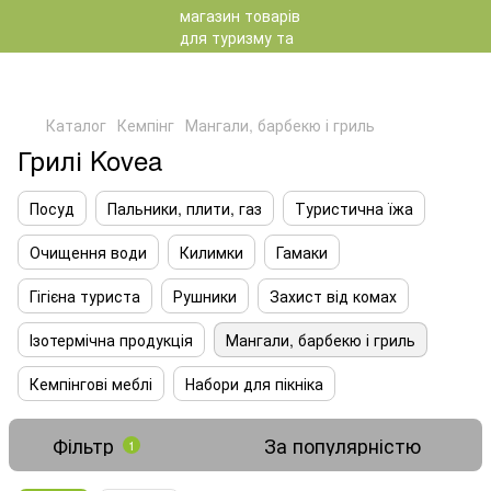
Каталог
Кемпінг
Мангали, барбекю і гриль
Грилі Kovea
Посуд
Пальники, плити, газ
Туристична їжа
Очищення води
Килимки
Гамаки
Гігієна туриста
Рушники
Захист від комах
Ізотермічна продукція
Мангали, барбекю і гриль
Кемпінгові меблі
Набори для пікніка
Фільтр
За популярністю
1