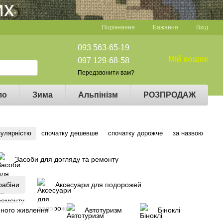
Порівняння
Бажання
Вхід
093 563-65-19
Мій кошик
097 129-68-58
Передзвонити вам?
ло
Зима
Альпінізм
РОЗПРОДАЖ
пулярністю
спочатку дешевше
спочатку дорожче
за назвою
Засоби для догляду та ремонту
рабіни
Аксесуари для подорожей
много живлення
Автотуризм
Біноклі