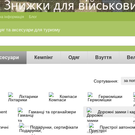
на інформація
Блог
дяг та аксесуари для туризму
сесуари
Кемпінг
Одяг
Взуття
Ве
за по
Сортування:
Ліхтарики
Компаси
Гермомішки
ment
Гаманці та органайзери
Дорожні замки і ка
ичні
Подарунки, сертифікати
Пристрої автоно