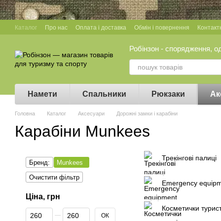
Перейти до основного контенту
Каталог
Про нас
Оплата і доставка
Обмін і повернення
Контакт
Робінзон - спорядження, о
Намети
Спальники
Рюкзаки
Ак
Головна
Каталог
Аксесуари
Дорожні замки і карабіни
Карабіни Munkees
Трекінгові палиці
Бренд:
Munkees
Очистити фільтр
Emergency equip
Ціна, грн
Косметички турист
Від Ціна, грн
До Ціна, грн
ОК