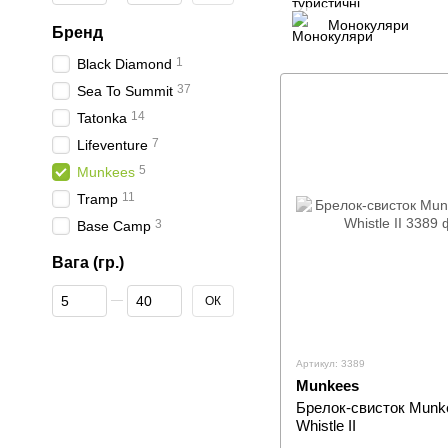
Монокуляри
Бренд
1
Black Diamond
37
Sea To Summit
14
Tatonka
7
Lifeventure
5
Munkees
11
Tramp
3
Base Camp
Вага (гр.)
Від Вага (гр.)
До Вага (гр.)
ОК
Артикул: 3389
Munkees
Брелок-свисток Munke
Whistle II