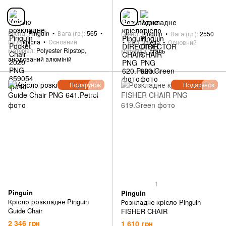
Бренд
Pinguin
Вага (гр.)
565
Бренд
Pinguin
Вага (гр.)
2550
Вид
крісла
Основний
Вид
крісла
Основний
матеріал
Polyester Ripstop,
матеріал
сталь
анодований алюміній
Подарунок
Подарунок
1
Pinguin
Pinguin
Крісло розкладне Pinguin
Розкладне крісло Pinguin
Guide Chair
FISHER CHAIR
2 346 грн
1 610 грн