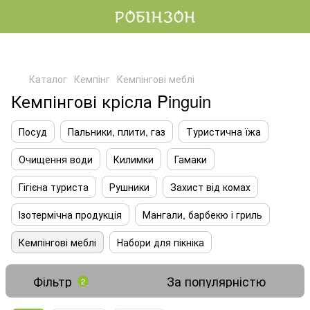
Каталог
Кемпінг
Кемпінгові меблі
Кемпінгові крісла Pinguin
Посуд
Пальники, плити, газ
Туристична їжа
Очищення води
Килимки
Гамаки
Гігієна туриста
Рушники
Захист від комах
Ізотермічна продукція
Мангали, барбекю і гриль
Кемпінгові меблі
Набори для пікніка
Фільтр
За популярністю
2