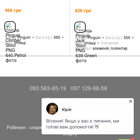
966 грн
828 грн
Бренд
Pinguin
Вага (гр.)
565
Бренд
Pinguin
Вага (гр.)
555
Вид
стільці
Вид
стільці
Основний
матеріал
алюміній, поліестер
093 563-65-19
097 129-68-58
Контактна інформація
Повна версія сайту
© 2014—2026
Робінзон - спорядження, одяг та аксесуари для туризму та
спорту