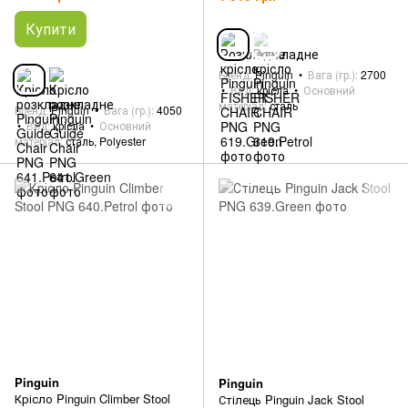
Купити
Бренд
Pinguin
Вага (гр.)
2700
Вид
крісла
Основний
матеріал
сталь
Бренд
Pinguin
Вага (гр.)
4050
Вид
крісла
Основний
матеріал
сталь, Polyester
Pinguin
Pinguin
Крісло Pinguin Climber Stool
Стілець Pinguin Jack Stool