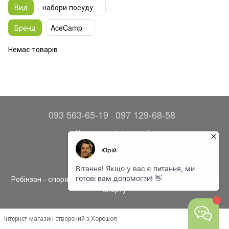
Вид
набори посуду
Бренд
AceCamp
Немає товарів
093 563-65-19
097 129-68-58
Контактна інформація
Повна версія сайту
© 2014—2026
Робінзон - спорядження, одяг та аксесуари для туризму та
спорту
Інтернет-магазин створений з Хорошоп