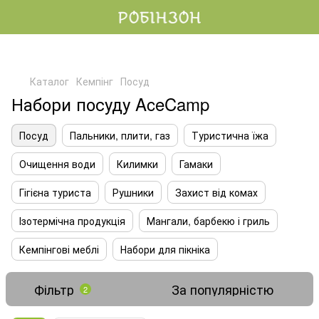
Каталог
Кемпінг
Посуд
Набори посуду AceCamp
Посуд
Пальники, плити, газ
Туристична їжа
Очищення води
Килимки
Гамаки
Гігієна туриста
Рушники
Захист від комах
Ізотермічна продукція
Мангали, барбекю і гриль
Кемпінгові меблі
Набори для пікніка
Фільтр
За популярністю
2