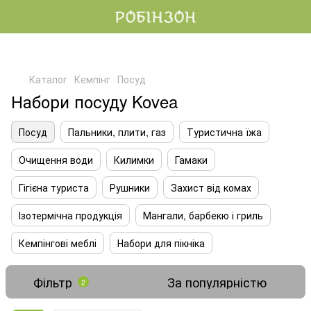
Каталог
Кемпінг
Посуд
Набори посуду Kovea
Посуд
Пальники, плити, газ
Туристична їжа
Очищення води
Килимки
Гамаки
Гігієна туриста
Рушники
Захист від комах
Ізотермічна продукція
Мангали, барбекю і гриль
Кемпінгові меблі
Набори для пікніка
Фільтр
За популярністю
2