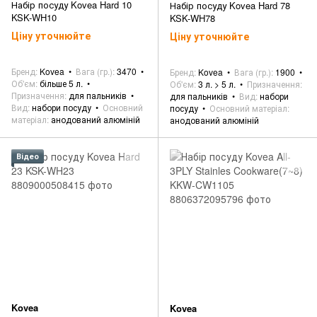
Набір посуду Kovea Hard 10
Набір посуду Kovea Hard 78
KSK-WH10
KSK-WH78
Ціну уточнюйте
Ціну уточнюйте
Бренд
Kovea
Вага (гр.)
3470
Бренд
Kovea
Вага (гр.)
1900
Об'єм
більше 5 л.
Об'єм
3 л. > 5 л.
Призначення
Призначення
для пальників
для пальників
Вид
набори
Вид
набори посуду
Основний
посуду
Основний матеріал
матеріал
анодований алюміній
анодований алюміній
Відео
Kovea
Kovea