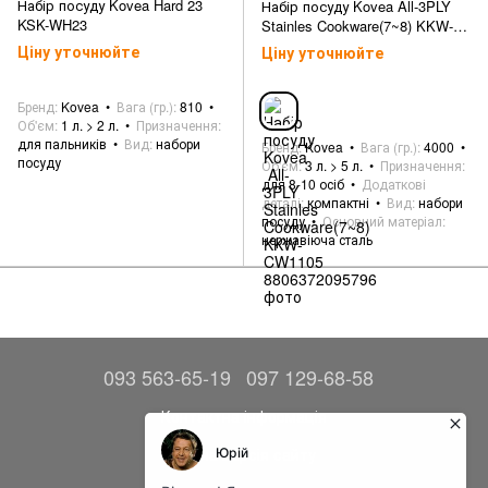
Набір посуду Kovea Hard 23
Набір посуду Kovea All-3PLY
KSK-WH23
Stainles Cookware(7~8) KKW-
CW1105
Ціну уточнюйте
Ціну уточнюйте
Бренд
Kovea
Вага (гр.)
810
Об'єм
1 л. > 2 л.
Призначення
для пальників
Вид
набори
Бренд
Kovea
Вага (гр.)
4000
посуду
Об'єм
3 л. > 5 л.
Призначення
для 8-10 осіб
Додаткові
деталі
компактні
Вид
набори
посуду
Основний матеріал
нержавіюча сталь
093 563-65-19
097 129-68-58
Контактна інформація
Повна версія сайту