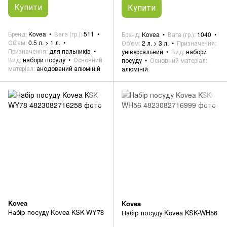
Купити
Купити
Бренд
Kovea
Вага (гр.)
511
Бренд
Kovea
Вага (гр.)
1040
Об'єм
0.5 л. > 1 л.
Об'єм
2 л. > 3 л.
Призначення
Призначення
для пальників
універсальний
Вид
набори
Вид
набори посуду
Основний
посуду
Основний матеріал
матеріал
анодований алюміній
алюміній
Kovea
Kovea
Набір посуду Kovea KSK-WY78
Набір посуду Kovea KSK-WH56