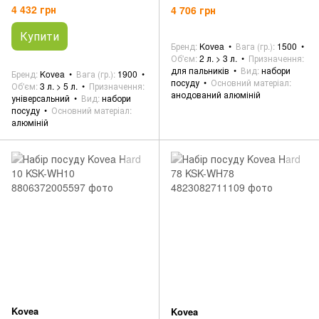
4 432 грн
4 706 грн
Купити
Бренд
Kovea
Вага (гр.)
1500
Об'єм
2 л. > 3 л.
Призначення
для пальників
Вид
набори
Бренд
Kovea
Вага (гр.)
1900
посуду
Основний матеріал
Об'єм
3 л. > 5 л.
Призначення
анодований алюміній
універсальний
Вид
набори
посуду
Основний матеріал
алюміній
Kovea
Kovea