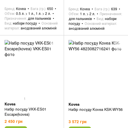
Бренд
Kovea
Вага (гр.)
650
Бренд
Kovea
Вага (гр.)
639
Об'єм
0.5 л. > 1 л., 1 л. > 2 л.
Об'єм
1 л. > 2 л.
Призначення
Призначення
для пальників
для пальників
Вид
набори
Вид
набори посуду
Основний
посуду
Основний матеріал
матеріал
анодований алюміній
анодований алюміній
1
Kovea
Kovea
Набір посуду VKK-ES01
Набір посуду Kovea KSK-WY56
Escape(kovea)
2 450 грн
3 572 грн