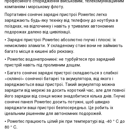
професійного спорядження військовим, телекомунікаційним
компаніям і морському флоту.
Портативні сонячні зарядні пристрої Powertec легко
заряджають будь-яку техніку від телефону до ноутбука в
поїздках, на відпочинку і навіть у тривалих автономних
подорожах далеко від цивілізації.
• Зарядні пристрої Powertec абсолютно гнучкі і плоскі: їх
неможливо зламати. У складеному стані вони не займають
багато місця в кишені або рюкзаку.
• Powertec водонепроникні: не турбуйтеся про зарядний
пристрій навіть під проливним дощем.
• Багато сонячні зарядні пристрої складаються з слабкої
«скляної» сонячної батареї та акумулятора, від якого і
заряджаються ваші пристрої. Такий акумулятор можна
зарядити від мережі за досить короткий час, але для повної
його зарядки від сонця може знадобитися кілька днів. Гнучкі
сонячні панелі Powertec досить потужні, щоб швидко
заряджати ваші пристрої безпосередньо. Це робить їх
ідеальним рішенням для автономних подорожей.
• Powertec працюють цілий рік при температурі від -40 ° C до
80 ° C.