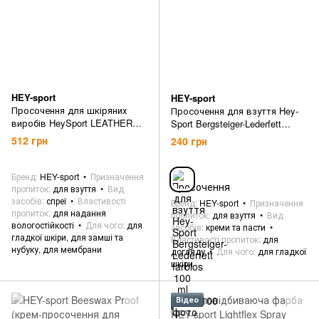
HEY-sport
HEY-sport
Просочення для шкіряних
Просочення для взуття Hey-
виробів HeySport LEATHER
Sport Bergsteiger-Lederfett
IMPA (20680000)
farblos 100 ml
512 грн
240 грн
Бренд
HEY-sport
Призначення
пропиток
для взуття
Вид
засобів
спреї
Властивості
Бренд
HEY-sport
Призначення
пропиток
для надання
пропиток
для взуття
Вид
вологостійкості
Для чого
для
засобів
креми та пасти
гладкої шкіри, для замші та
Властивості пропиток
для
нубуку, для мембрани
догляду
Для чого
для гладкої
шкіри
Відео