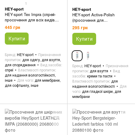
1
HEY-sport
HEY-sport
HEY-sport Tex Impra (спрей-
HEY-sport Active-Polish
просочення для всіх видів
(просочення для
тканин)
комбінованого взуття)
445 грн
295 грн
Купити
Купити
Бренд
HEY-sport
Призначення
пропиток
для одягу, для взуття,
для спорядження
Вид засобів
Бренд
HEY-sport
Призначення
спреї
Властивості пропиток
пропиток
для взуття
Вид
для надання вологостійкості,
засобів
креми та пасти
інше
Для чого
для мембрани,
Властивості пропиток
для
для софтшелу, інше
надання вологостійкості
Для
чого
для гладкої шкіри, для
мембрани