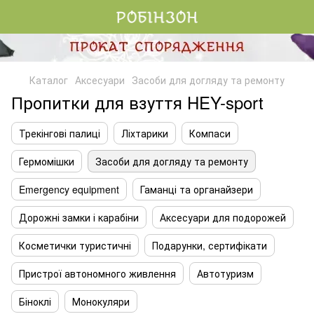
Каталог
Аксесуари
Засоби для догляду та ремонту
Пропитки для взуття HEY-sport
Трекінгові палиці
Ліхтарики
Компаси
Гермомішки
Засоби для догляду та ремонту
Emergency equipment
Гаманці та органайзери
Дорожні замки і карабіни
Аксесуари для подорожей
Косметички туристичні
Подарунки, сертифікати
Пристрої автономного живлення
Автотуризм
Біноклі
Монокуляри