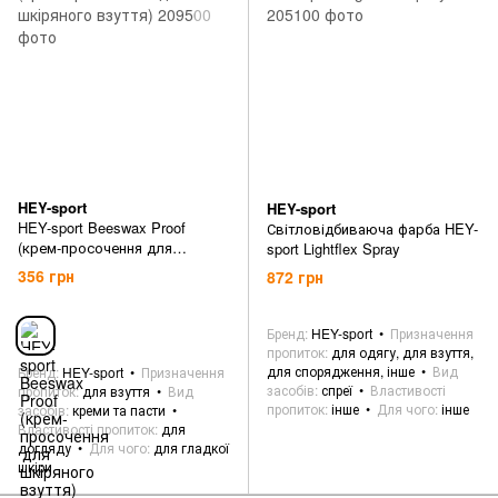
HEY-sport
HEY-sport
HEY-sport Beeswax Proof
Світловідбиваюча фарба HEY-
(крем-просочення для
sport Lightflex Spray
шкіряного взуття)
356 грн
872 грн
Бренд
HEY-sport
Призначення
пропиток
для одягу, для взуття,
для спорядження, інше
Вид
Бренд
HEY-sport
Призначення
засобів
спреї
Властивості
пропиток
для взуття
Вид
пропиток
інше
Для чого
інше
засобів
креми та пасти
Властивості пропиток
для
догляду
Для чого
для гладкої
шкіри