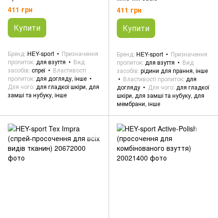
411 грн
411 грн
Купити
Купити
Бренд
HEY-sport
Призначення
Бренд
HEY-sport
Призначення
пропиток
для взуття
Вид
пропиток
для взуття
Вид
засобів
спреї
Властивості
засобів
рідини для прання, інше
пропиток
для догляду, інше
Властивості пропиток
для
Для чого
для гладкої шкіри, для
догляду
Для чого
для гладкої
замші та нубуку, інше
шкіри, для замші та нубуку, для
мембрани, інше