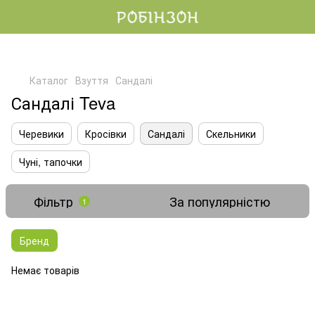
Каталог
Взуття
Сандалі
Сандалі Teva
Черевики
Кросівки
Сандалі
Скельники
Чуні, тапочки
Фільтр
За популярністю
1
Бренд
Немає товарів