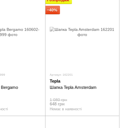
−40%
-999
Артикул: 162201
Tepla
a Bergamo
Шапка Tepla Amsterdam
1 080 грн
648 грн
ності
Немає в наявності