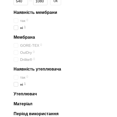
ОК
Наявність мембрани
0
так
1
ні
Мембрана
0
GORE-TEX
0
OutDry
0
Drilite®
Наявність утеплювача
0
так
1
ні
Утеплювач
Матеріал
Період використання