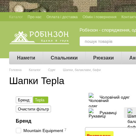
Перейти до основного контенту
Каталог
Про нас
Оплата і доставка
Обмін і повернення
Контакт
Робінзон - спорядження, о
Намети
Спальники
Рюкзаки
Ак
Головна
Каталог
Одяг
Шапки, балаклави, бафи
Шапки Tepla
Чоловічий одяг
Бренд:
Tepla
Очистити фільтр
Рукавиці
Бренд
7
Mountain Equipment
Розпродаж