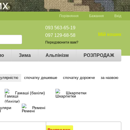
Порівняння
Бажання
Вхід
093 563-65-19
Мій кошик
097 129-68-58
Передзвонити вам?
ло
Зима
Альпінізм
РОЗПРОДАЖ
пулярністю
спочатку дешевше
спочатку дорожче
за назвою
Гамаші (бахіли)
Шкарпетки
уляри
Ремені
Розпродаж