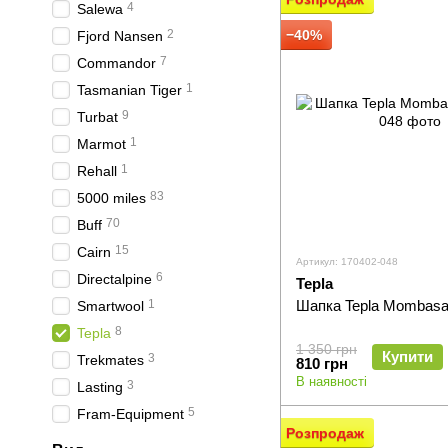
4
Salewa
2
−40%
Fjord Nansen
7
Commandor
1
Tasmanian Tiger
9
Turbat
1
Marmot
1
Rehall
83
5000 miles
70
Buff
15
Cairn
Артикул: 170402-048
6
Directalpine
Tepla
1
Шапка Tepla Mombas
Smartwool
8
Tepla
1 350 грн
Купити
3
Trekmates
810 грн
В наявності
3
Lasting
5
Fram-Equipment
Розпродаж