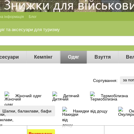
на інформація
Блог
дяг та аксесуари для туризму
сесуари
Кемпінг
Одяг
Взуття
Ве
за по
Сортування:
Жіночий одяг
Дитячий
Термобілизна
Шапки, балаклави, бафи
Накидки від дощу
Ок
Розпродаж