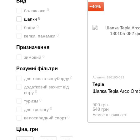
Вид
−40%
0
балаклави
8
шапки
0
бафи
0
кепки, панамки
Призначення
0
зимовий
Розумні фільтри
Артикул: 180105-082
0
для лиж та сноуборду
Tepla
додатковий захист від
Шапка Tepla Arco Om
0
вітру
0
туризм
900 грн
0
540 грн
для трекінгу
Немає в наявності
0
велосипедний спорт
Ціна, грн
Від Ціна, грн
До Ціна, грн