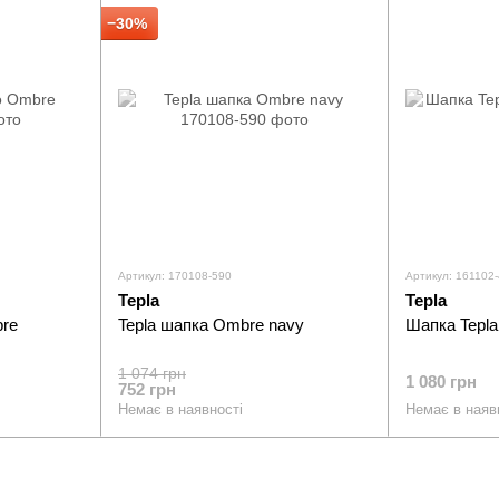
−30%
Артикул: 170108-590
Артикул: 161102
Tepla
Tepla
bre
Tepla шапка Ombre navy
Шапка Tepla
1 074 грн
1 080 грн
752 грн
Немає в наявності
Немає в наяв