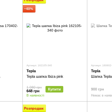
−40%
Артикул: 162105-340
Артикул: 160602
Tepla
Tepla
a
Tepla шапка Ibiza pink
Шапка Tepl
1 080 грн
Купити
900 грн
648 грн
В наявності
Немає в наяв
Розпродаж