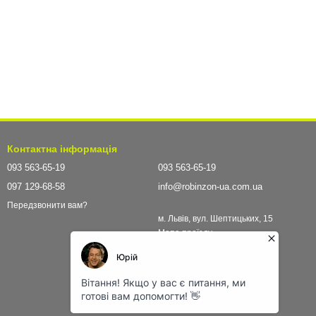
Контактна інформація
093 563-65-19
093 563-65-19
097 129-68-58
info@robinzon-ua.com.ua
Передзвонити вам?
м. Львів, вул. Шептицьких, 15
Мапа проїзду