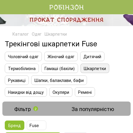
Каталог
Одяг
Шкарпетки
Трекінгові шкарпетки Fuse
Чоловічий одяг
Жіночий одяг
Дитячий
Термобілизна
Гамаші (бахіли)
Шкарпетки
Рукавиці
Шапки, балаклави, бафи
Накидки від дощу
Окуляри
Ремені
Фільтр
За популярністю
2
Бренд
Fuse