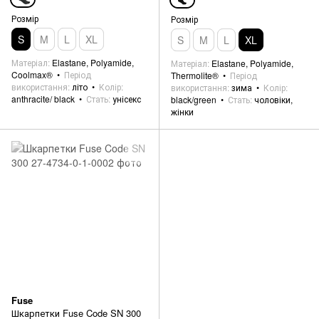
Розмір
Розмір
S
M
L
XL
S
M
L
XL
Матеріал
Elastane, Polyamide,
Матеріал
Elastane, Polyamide,
Coolmax®
Період
Thermolite®
Період
використання
літо
Колір
використання
зима
Колір
anthracite/ black
Стать
унісекс
black/green
Стать
чоловіки,
жінки
Fuse
Шкарпетки Fuse Code SN 300