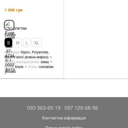
1 086 грн
Розмір
S
M
L
XL
Матеріал
Nylon, Polyamide,
Merino wool (вовна меріно)
Період використання
зима
Колір
black
Стать
чоловіки,
унісекс
093 563-65-19
097 129-68-58
Контактна інформація
Повна версія сайту