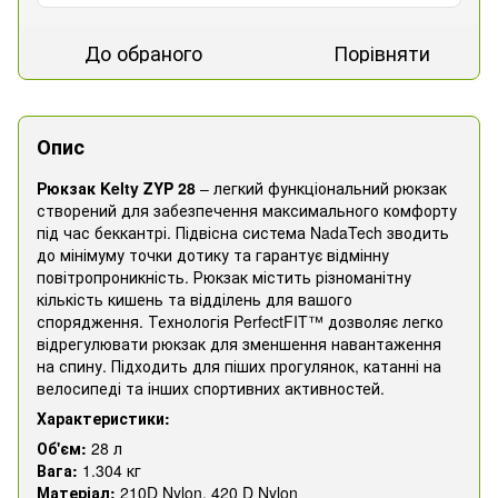
До обраного
Порівняти
Опис
Рюкзак Kelty ZYP 28
– легкий функціональний рюкзак
створений для забезпечення максимального комфорту
під час беккантрі. Підвісна система NadaTech зводить
до мінімуму точки дотику та гарантує відмінну
повітропроникність. Рюкзак містить різноманітну
кількість кишень та відділень для вашого
спорядження. Технологія PerfectFIT™ дозволяє легко
відрегулювати рюкзак для зменшення навантаження
на спину. Підходить для піших прогулянок, катанні на
велосипеді та інших спортивних активностей.
Характеристики:
Об'єм:
28 л
Вага:
1.304 кг
Матеріал:
210D Nylon, 420 D Nylon