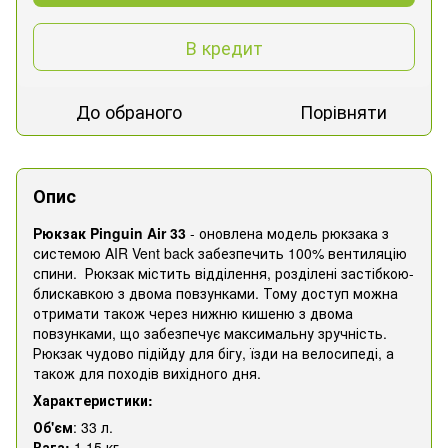
В кредит
До обраного
Порівняти
Опис
Рюкзак Pinguin Air 33
- оновлена модель рюкзака з
системою AIR Vent back забезпечить 100% вентиляцію
спини. Рюкзак містить відділення, розділені застібкою-
блискавкою з двома повзунками. Тому доступ можна
отримати також через нижню кишеню з двома
повзунками, що забезпечує максимальну зручність.
Рюкзак чудово підійду для бігу, їзди на велосипеді, а
також для походів вихідного дня.
Характеристики:
Об'єм
: 33 л.
Вага:
1.15 кг