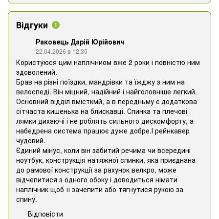
Відгуки
1
Раковець Дарій Юрійович
22.04.2026 в 12:35
Користуюся цим наплічниом вже 2 роки і повністю ним
здоволений.
Брав на різні поїздки, мандрівки та їжджу з ним на
велоспеді. Він міцний, надійний і найголовніше легкий.
Основний відділ вмісткмй, а в передньму є додаткова
сітчаста кишенька на блискавці. Спинка та плечові
лямки дихаючі і не роблять сильного дискомфорту, а
набедрена система працює дуже добре.І рейнкавер
чудовий.
Єдиний мінус, коли він забитий речима чи всередині
ноутбук, конструкція натяжної спинки, яка приєднана
до рамової конструкції за рахунок велкро, може
відчепитися з одного обоку і доводиться німати
наплічник щоб її зачепити або тягнутися рукою за
спину.
Відповісти