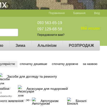
Порівняння
Бажання
Вхід
093 563-65-19
Мій кошик
097 129-68-58
Передзвонити вам?
ло
Зима
Альпінізм
РОЗПРОДАЖ
пулярністю
спочатку дешевше
спочатку дорожче
за назвою
Засоби для догляду та ремонту
рабіни
Аксесуари для подорожей
много живлення
Автотуризм
Біноклі