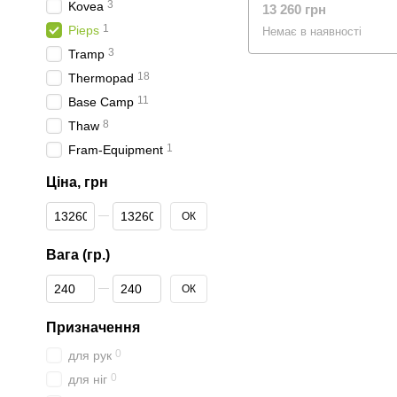
3
Kovea
13 260 грн
1
Pieps
Немає в наявності
3
Tramp
18
Thermopad
11
Base Camp
8
Thaw
1
Fram-Equipment
Ціна, грн
Від Ціна, грн
До Ціна, грн
ОК
Вага (гр.)
Від Вага (гр.)
До Вага (гр.)
ОК
Призначення
0
для рук
0
для ніг