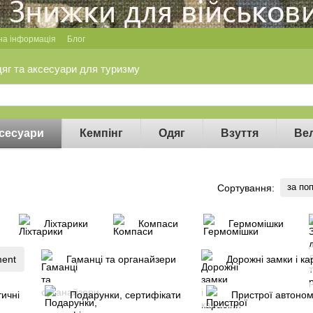
на інформація
Блог
дяг та аксесуари для туризму
сесуари
Кемпінг
Одяг
Взуття
Ве
за по
Сортування:
Ліхтарики
Компаси
Гермомішки
ment
Гаманці та органайзери
Дорожні замки і ка
ичні
Подарунки, сертифікати
Пристрої автоно