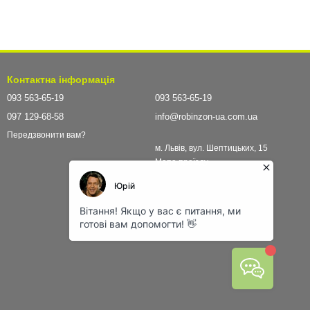
Контактна інформація
093 563-65-19
093 563-65-19
097 129-68-58
info@robinzon-ua.com.ua
Передзвонити вам?
м. Львів, вул. Шептицьких, 15
Мапа проїзду