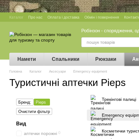
Перейти до основного контенту
Каталог
Про нас
Оплата і доставка
Обмін і повернення
Контакт
Робінзон - спорядження, о
Намети
Спальники
Рюкзаки
Ак
Головна
Каталог
Аксесуари
Emergency equipment
Туристичні аптечки Pieps
Трекінгові палиці
Бренд:
Pieps
Очистити фільтр
Emergency equip
Вид
Косметички турист
0
аптечки порожні