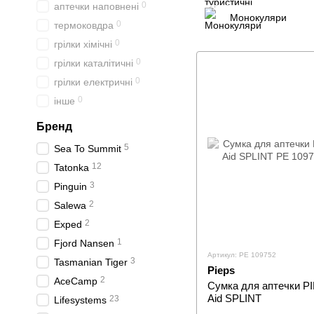
0
аптечки наповнені
Монокуляри
0
термоковдра
0
грілки хімічні
0
грілки каталітичні
0
грілки електричні
0
інше
Бренд
5
Sea To Summit
12
Tatonka
3
Pinguin
2
Salewa
2
Exped
1
Fjord Nansen
Артикул: PE 109752
3
Tasmanian Tiger
Pieps
2
AceCamp
Сумка для аптечки PI
Aid SPLINT
23
Lifesystems