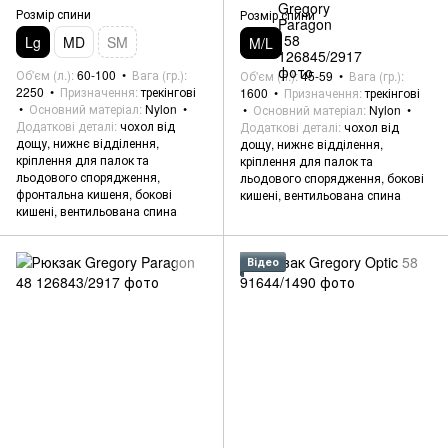
Розмір спини
Розмір спини
Lg
MD
SM
M/L
Об'єм (л.)
60-100
Вага (гр.)
Об'єм (л.)
45-59
Вага (гр.)
2250
Призначення
трекінгові
1600
Призначення
трекінгові
Основний матеріал
Nylon
Основний матеріал
Nylon
Додаткові деталі
чохол від
Додаткові деталі
чохол від
дощу, нижнє відділення,
дощу, нижнє відділення,
кріплення для палок та
кріплення для палок та
льодового спорядження,
льодового спорядження, бокові
фронтальна кишеня, бокові
кишені, вентильована спина
кишені, вентильована спина
Відео