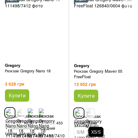
Gregory
Gregory
Рюкзак Gregory Nano 18
Рюкзак Gregory Maven 55
FreeFloat
3 628 грн
13 952 грн
Купити
Купити
Об'єм (л.)
10-30
Вага (гр.)
450
Розмір спини
Призначення
легкохідний
S/M
XS/S
туризм, для міста, для