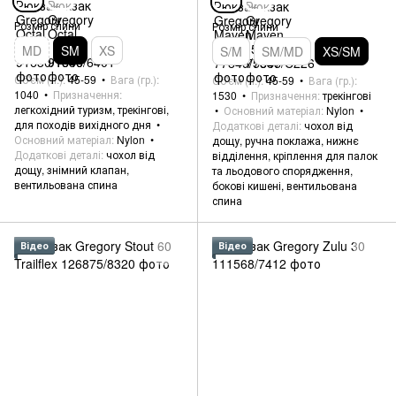
Розмір спини
Розмір спини
MD
SM
XS
S/M
SM/MD
XS/SM
Об'єм (л.)
45-59
Вага (гр.)
Об'єм (л.)
45-59
Вага (гр.)
1040
Призначення
1530
Призначення
трекінгові
легкохідний туризм, трекінгові,
Основний матеріал
Nylon
для походів вихідного дня
Додаткові деталі
чохол від
Основний матеріал
Nylon
дощу, ручна поклажа, нижнє
Додаткові деталі
чохол від
відділення, кріплення для палок
дощу, знімний клапан,
та льодового спорядження,
вентильована спина
бокові кишені, вентильована
спина
Відео
Відео