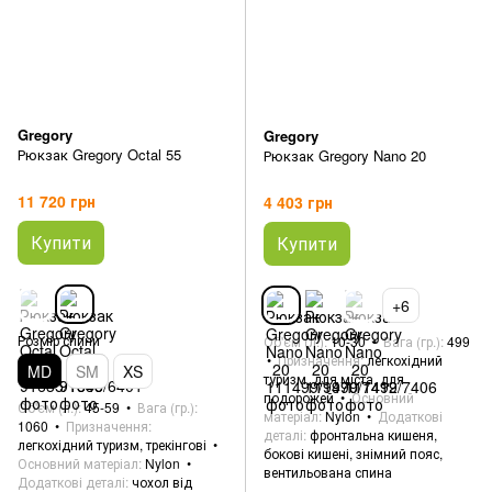
Gregory
Gregory
Рюкзак Gregory Octal 55
Рюкзак Gregory Nano 20
11 720 грн
4 403 грн
Купити
Купити
+6
Розмір спини
Об'єм (л.)
10-30
Вага (гр.)
499
Призначення
легкохідний
MD
SM
XS
туризм, для міста, для
подорожей
Основний
Об'єм (л.)
45-59
Вага (гр.)
матеріал
Nylon
Додаткові
1060
Призначення
деталі
фронтальна кишеня,
легкохідний туризм, трекінгові
бокові кишені, знімний пояс,
Основний матеріал
Nylon
вентильована спина
Додаткові деталі
чохол від