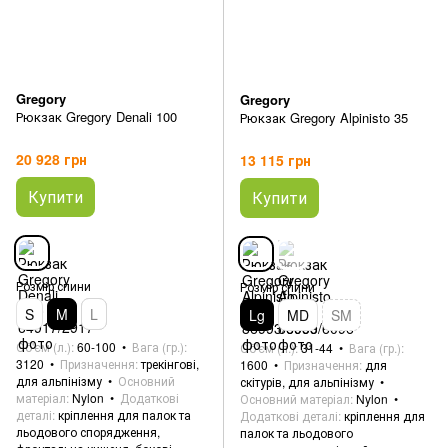
Gregory
Gregory
Рюкзак Gregory Denali 100
Рюкзак Gregory Alpinisto 35
20 928 грн
13 115 грн
Купити
Купити
Розмір спини
Розмір спини
S
M
L
Lg
MD
SM
Об'єм (л.)
60-100
Вага (гр.)
Об'єм (л.)
31-44
Вага (гр.)
3120
Призначення
трекінгові,
1600
Призначення
для
для альпінізму
Основний
скітурів, для альпінізму
матеріал
Nylon
Додаткові
Основний матеріал
Nylon
деталі
кріплення для палок та
Додаткові деталі
кріплення для
льодового спорядження,
палок та льодового