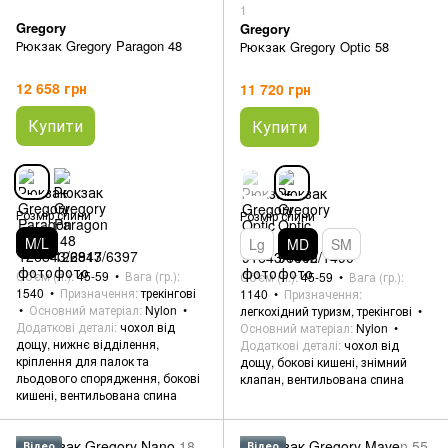
1
Gregory
Gregory
Рюкзак Gregory Paragon 48
Рюкзак Gregory Optic 58
12 658 грн
11 720 грн
Купити
Купити
Розмір спини
Розмір спини
M/L
Lg
MD
SM
Об'єм (л.)
45-59
Вага (гр.)
Об'єм (л.)
45-59
Вага (гр.)
1540
Призначення
трекінгові
1140
Призначення
Основний матеріал
Nylon
легкохідний туризм, трекінгові
Додаткові деталі
чохол від
Основний матеріал
Nylon
дощу, нижнє відділення,
Додаткові деталі
чохол від
кріплення для палок та
дощу, бокові кишені, знімний
льодового спорядження, бокові
клапан, вентильована спина
кишені, вентильована спина
Відео
Відео