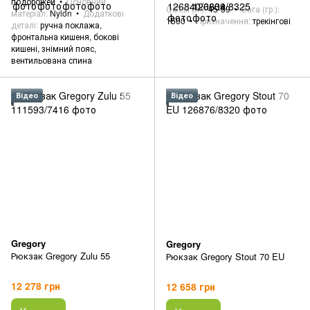
подорожей
Основний
Об'єм (л.)
45-59
Вага (гр.)
матеріал
Nylon
Додаткові
1500
Призначення
трекінгові
деталі
ручна поклажа,
фронтальна кишеня, бокові
кишені, знімний пояс,
вентильована спина
Відео
Відео
Gregory
Gregory
Рюкзак Gregory Zulu 55
Рюкзак Gregory Stout 70 EU
12 278 грн
12 658 грн