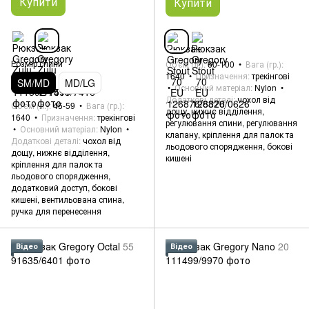
Купити
Купити
Розмір спини
Об'єм (л.)
60-100
Вага (гр.)
1640
Призначення
трекінгові
SM/MD
MD/LG
Основний матеріал
Nylon
Додаткові деталі
чохол від
Об'єм (л.)
45-59
Вага (гр.)
дощу, нижнє відділення,
1640
Призначення
трекінгові
регулювання спини, регулювання
Основний матеріал
Nylon
клапану, кріплення для палок та
Додаткові деталі
чохол від
льодового спорядження, бокові
дощу, нижнє відділення,
кишені
кріплення для палок та
льодового спорядження,
додатковий доступ, бокові
кишені, вентильована спина,
ручка для перенесення
Відео
Відео