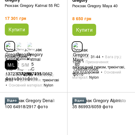
Gregory
Рюкзак Gregory Katmai 55 RC
Рюкзак Gregory Maya 40
17 301 грн
8 650 грн
Купити
Купити
Розмір спини
Об'єм (л.)
31-44
Вага (гр.)
1200
Призначення
M/L
S/M
легкохідний туризм, трекінгові,
для подорожей
Основний
Об'єм (л.)
45-59
Вага (гр.)
матеріал
Nylon
2100
Призначення
трекінгові
Основний матеріал
Nylon
Відео
Відео