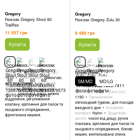
Gregory
Gregory
Рюкзак Gregory Stout 60
Рюкзак Gregory Zulu 30
Trailflex
11 557 грн
9 488 грн
Купити
Купити
Об'єм (л.)
60-100
Вага (гр.)
Розмір спини
1610
Призначення
трекінгові,
SM/MD
MD/LG
для подорожей
Основний
матеріал
Nylon
Додаткові
Об'єм (л.)
10-30
Вага (гр.)
деталі
чохол від дощу, нижнє
1190
Призначення
відділення, регулювання
легкохідний туризм, для походів
клапану, кріплення для палок та
вихідного дня
Основний
льодового спорядження,
матеріал
Nylon
Додаткові
фронтальна кишеня
деталі
чохол від дощу, ручна
поклажа, кріплення для палок та
льодового спорядження, бокові
кишені, вентильована спина