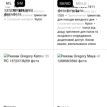
M/L
S/M
SM/MD
MD/LG
Об'єм (л.)
60-100
Вага (гр.)
Об'єм (л.)
31-44
Вага (гр.)
2120
Призначення
трекінгові
1320
Призначення
трекінгові,
Основний матеріал
Nylon
для походів вихідного дня
Основний матеріал
Nylon
Додаткові деталі
чохол від
дощу, кріплення для палок та
льодового спорядження,
додатковий доступ, бокові
кишені, вентильована спина
Gregory