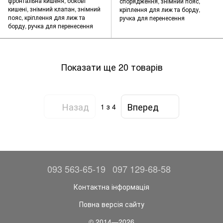
фронтальна кишеня, бокові
спорядження, знімний пояс,
кишені, знімний клапан, знімний
кріплення для лиж та борду,
пояс, кріплення для лиж та
ручка для перенесення
борду, ручка для перенесення
Показати ще 20 товарів
Назад
Вперед
1
з 4
093 563-65-19
097 129-68-58
Контактна інформація
Повна версія сайту
© 2014—2026