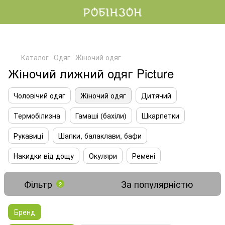
Каталог
Одяг
Жіночий одяг
Жіночий лижний одяг Picture
Чоловічий одяг
Жіночий одяг
Дитячий
Термобілизна
Гамаші (бахіли)
Шкарпетки
Рукавиці
Шапки, балаклави, бафи
Накидки від дощу
Окуляри
Ремені
Фільтр
За популярністю
2
Бренд