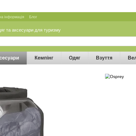
на інформація
Блог
дяг та аксесуари для туризму
сесуари
Кемпінг
Одяг
Взуття
Ве