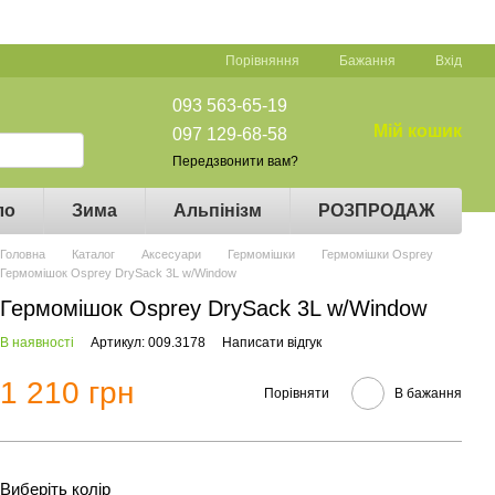
Порівняння
Бажання
Вхід
093 563-65-19
Мій кошик
097 129-68-58
Передзвонити вам?
ло
Зима
Альпінізм
РОЗПРОДАЖ
Головна
Каталог
Аксесуари
Гермомішки
Гермомішки Osprey
Гермомішок Osprey DrySack 3L w/Window
Гермомішок Osprey DrySack 3L w/Window
В наявності
Артикул: 009.3178
Написати відгук
1 210 грн
Порівняти
В бажання
Виберіть колір