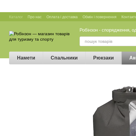
Перейти до основного контенту
Каталог
Про нас
Оплата і доставка
Обмін і повернення
Контакт
Робінзон - спорядження, о
Намети
Спальники
Рюкзаки
Ак