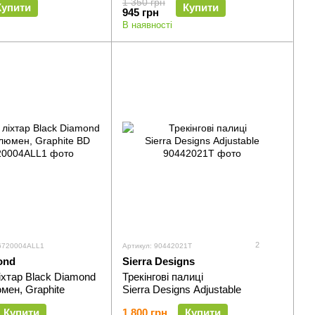
1 350 грн
Купити
Купити
945 грн
В наявності
2
06720004ALL1
Артикул: 90442021T
ond
Sierra Designs
хтар Black Diamond
Трекінгові палиці
юмен, Graphite
Sierra Designs Adjustable
Купити
1 800 грн
Купити