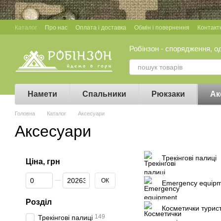
Перейти до основного контенту
Каталог
Про нас
Оплата і доставка
Обмін і повернення
Контакт
Робінзон - спорядження, о
Намети
Спальники
Рюкзаки
Ак
Головна
Каталог
Аксесуари
Аксесуари
Трекінгові палиці
Ціна, грн
Від Ціна, грн
До Ціна, грн
ОК
Emergency equip
Розділ
Косметички турист
149
Трекінгові палиці