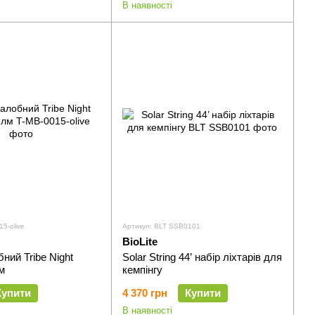
В наявності
15-olive
Артикул: BLT SSB0101
BioLite
ний Tribe Night
Solar String 44’ набір ліхтарів для
м
кемпінгу
Купити
4 370 грн
Купити
В наявності