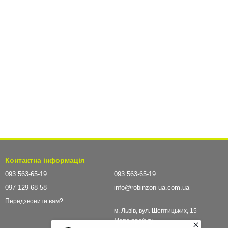
Контактна інформація
093 563-65-19
093 563-65-19
097 129-68-58
info@robinzon-ua.com.ua
Передзвонити вам?
м. Львів, вул. Шептицьких, 15
Мапа проїзду