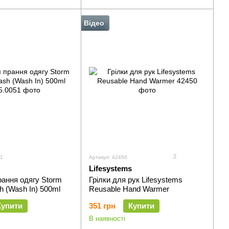
Відео
2
51
Артикул: 42450
Lifesystems
рання одягу Storm
Грілки для рук Lifesystems
h (Wash In) 500ml
Reusable Hand Warmer
Купити
351 грн
Купити
В наявності