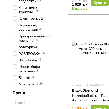
95
2 714 грн
подорожей
Купити
1 628 грн
Косметички
В наявності
31
туристичні
1
Кемпінгові меблі
Подарунки,
30
сертифікати
Пристрої автономного
27
живлення
3
Автотуризм
160
РОЗПРОДАЖ
2
Black Friday
Шапки, бафи,
3
балаклави
54
Біноклі
20
Монокуляри
Артикул: BD 6206744004ALL1
Black Diamond
Бренд
Налобний ліхтар Blac
Astro, 300 люмен, Azu
1 104 грн
Купити