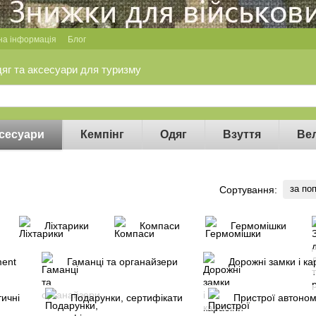
на інформація
Блог
дяг та аксесуари для туризму
сесуари
Кемпінг
Одяг
Взуття
Ве
за по
Сортування:
Ліхтарики
Компаси
Гермомішки
ment
Гаманці та органайзери
Дорожні замки і ка
ичні
Подарунки, сертифікати
Пристрої автоно