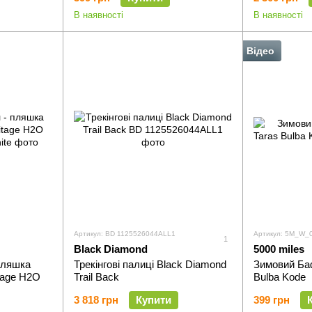
В наявності
В наявності
Відео
Артикул: BD 1125526044ALL1
Артикул: 5M_W_
1
Black Diamond
5000 miles
пляшка
Трекінгові палиці Black Diamond
Зимовий Баф
tage H2O
Trail Back
Bulba Kode
3 818 грн
Купити
399 грн