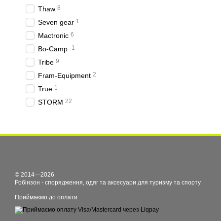
8
Thaw
1
Seven gear
6
Mactronic
1
Bo-Camp
9
Tribe
2
Fram-Equipment
1
True
22
STORM
© 2014—2026
Робінзон - спорядження, одяг та аксесуари для туризму та спорту
Приймаємо до оплати