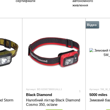
Відео
Артикул: BD 6206738001ALL1
Артикул: 5M_W_
1
Black Diamond
5000 miles
nd Storm
Налобний ліхтар Black Diamond
Зимовий баф
Cosmo 350, octane