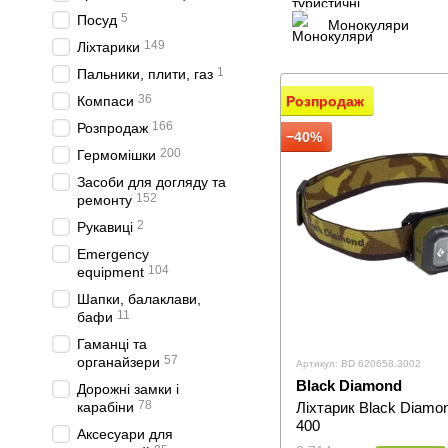
5
Посуд
Монокуляри
149
Ліхтарики
1
Пальники, плити, газ
36
Компаси
Розпродаж
166
Розпродаж
−40%
200
Гермомішки
Засоби для догляду та
152
ремонту
2
Рукавиці
Emergency
104
equipment
Шапки, балаклави,
11
бафи
Гаманці та
57
органайзери
Артикул: BD 620658.3002
Black Diamond
Дорожні замки і
78
карабіни
Ліхтарик Black Diamo
400
Аксесуари для