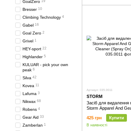
19
GoalZero
10
Bresser
4
Climbing Technology
16
Gabel
2
Goal Zero
1
Grivel
22
HEY-sport
5
Highlander
KULUAR - pick your own
6
peak
42
Silva
11
Kovea
Артикул: 035.0011
3
Lafuma
STORM
68
Nikwax
Засіб для видалення
Storm Apparel And Gea
4
Robens
Cleaner (Spray On) 22
33
Gear Aid
425 грн
Купити
1
Zamberlan
В наявності