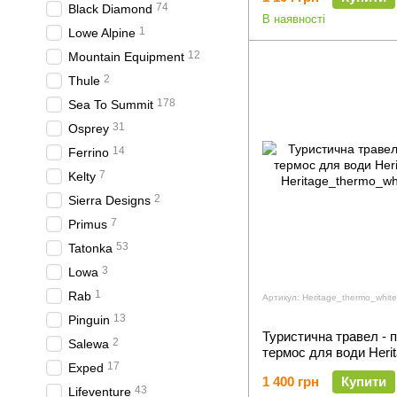
74
Black Diamond
В наявності
1
Lowe Alpine
12
Mountain Equipment
2
Thule
178
Sea To Summit
31
Osprey
14
Ferrino
7
Kelty
2
Sierra Designs
7
Primus
53
Tatonka
3
Lowa
1
Rab
Артикул: Heritage_thermo_white
13
Pinguin
Туристична травел - 
2
Salewa
термос для води Heri
17
Exped
1 400 грн
Купити
43
Lifeventure