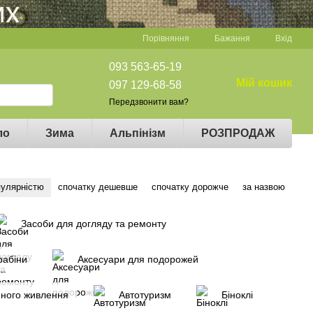
Порівняння
Бажання
Вхід
093 563-65-19
Мій кошик
097 129-68-58
Передзвонити вам?
ло
Зима
Альпінізм
РОЗПРОДАЖ
пулярністю
спочатку дешевше
спочатку дорожче
за назвою
Засоби для догляду та ремонту
рабіни
Аксесуари для подорожей
много живлення
Автотуризм
Біноклі