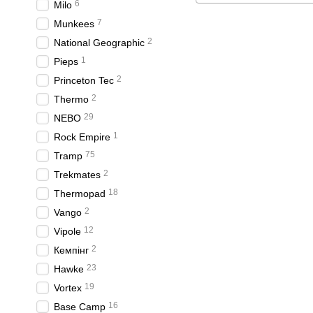
6
Milo
7
Munkees
2
National Geographic
1
Pieps
2
Princeton Tec
2
Thermo
29
NEBO
1
Rock Empire
75
Tramp
2
Trekmates
18
Thermopad
2
Vango
12
Vipole
2
Кемпінг
23
Hawke
19
Vortex
16
Base Camp