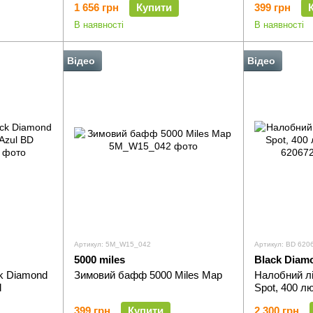
1 656 грн
Купити
399 грн
В наявності
В наявності
Відео
Відео
Артикул: 5M_W15_042
Артикул: BD 62
5000 miles
Black Diam
k Diamond
Зимовий бафф 5000 Miles Map
Налобний лі
l
Spot, 400 л
399 грн
Купити
2 300 грн