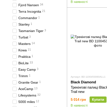
В наявності
34
Fjord Nansen
21
Terra Incognita
1
Commandor
1
Stanley
3
Tasmanian Tiger
3
Turbat
14
Masters
21
Kowa
1
Praktica
33
BioLite
3
Easy Camp
1
Trimm
Артикул: BD 1100453060ALL1
Black Diamond
1
Granite Gear
Трекінгові палиці Bla
13
AceCamp
Trail new
32
Lifesystems
5 014 грн
Купити
12
5000 miles
В наявності