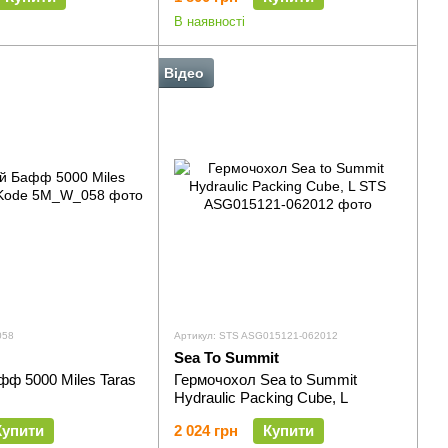
В наявності
Відео
058
Артикул: STS ASG015121-062012
Sea To Summit
ф 5000 Miles Taras
Гермочохол Sea to Summit
Hydraulic Packing Cube, L
Купити
2 024 грн
Купити