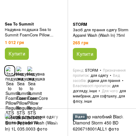
Sea To Summit
STORM
Надувна подушка Sea to
Засіб для прання одягу Storm
Summit FoamCore Pillow
Apparel Wash (Wash In) 75ml
Regular
1 012 грн
265 грн
Купити
Купити
Бренд
STORM
Призначення
пропиток
для одягу
Вид
засобів
рідини для прання
Властивості пропиток
для
догляду, інше
Для чого
для
мембрани, для софтшелу, для
флісу, інше
Відео