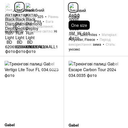
Яскравість (люмен)
325
Рівень
Розмір
захисту від води
IPX4
Вага
One size
(гр.)
38
Джерело живлення
акумулятор
Червоне світло
Ні
Бренд
5000 miles
Матеріал
Polyester, Fleece
Період
використання
зима
Стать
унісекс
Gabel
Gabel