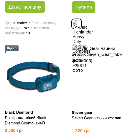
Дізнатися ціну
Купити
Бренд
Vortex
Рівень захисту
від води
IPX7
Кратність
наближеня
10
Відео
Black Diamond
Seven gear
Ліхтар налобний Black
Seven Gear Чайний столик
Diamond Cosmo 350-R
2 530 грн
1 320 грн