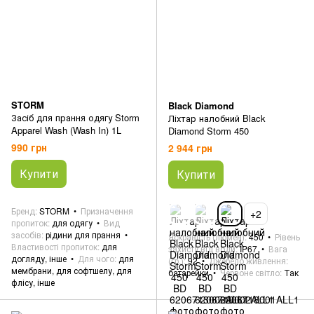
STORM
Black Diamond
Засіб для прання одягу Storm
Ліхтар налобний Black
Apparel Wash (Wash In) 1L
Diamond Storm 450
990 грн
2 944 грн
Купити
Купити
Бренд
STORM
Призначення
+2
пропиток
для одягу
Вид
засобів
рідини для прання
Яскравість (люмен)
450
Рівень
Властивості пропиток
для
захисту від води
IP67
Вага
догляду, інше
Для чого
для
(гр.)
92
Джерело живлення
мембрани, для софтшелу, для
батарейки
Червоне світло
Так
флісу, інше