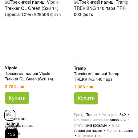
1
Vipole
Tramp
Трекінгові палиці Vipole
Трекінгові палиці Tramp
Trekker QL Green (S20 14)
TREKKING 140 пара
(Special Offer)
2 754 грн
1 383 грн
Купити
Купити
Бренд
Tramp
Вага (гр.)
642
Основний матеріал
алюміній
Стать
універсальні
Вид
Довжина палок
трекінгові палки
Ручка
пластик
135
Антишок
так