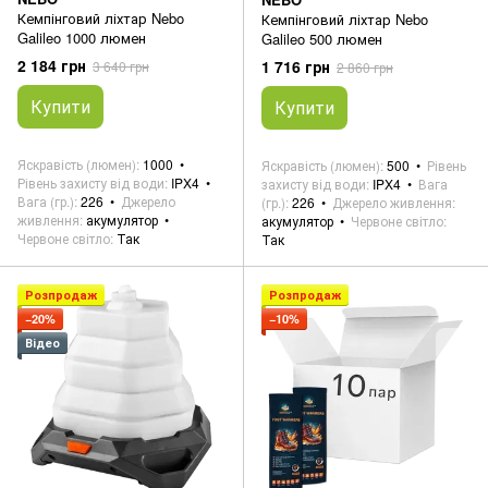
Кемпінговий ліхтар Nebo
Кемпінговий ліхтар Nebo
Galileo 1000 люмен
Galileo 500 люмен
2 184 грн
1 716 грн
3 640 грн
2 860 грн
Купити
Купити
Яскравість (люмен)
1000
Яскравість (люмен)
500
Рівень
Рівень захисту від води
IPX4
захисту від води
IPX4
Вага
Вага (гр.)
226
Джерело
(гр.)
226
Джерело живлення
живлення
акумулятор
акумулятор
Червоне світло
Червоне світло
Так
Так
Розпродаж
Розпродаж
−20%
−10%
Відео