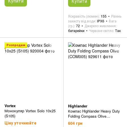
Купити
Купити
Яскравість (люмен)
155
Рівень
захисту від води
IPX6
Вага
(гр.)
72
Джерело живлення
батарейки
Червоне світло
Так
Розпродаж
Vortex
Highlander
Монокуляр Vortex Solo 10x25
Компас Highlander Heavy Duty
(S105)
Folding Compass Olive
(COM005)
Ціну уточнюйте
604 грн