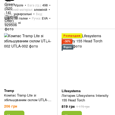
Бренд
Vipole
Вага (гр.)
498
Основний матеріал
алюміній
Стать
універсальні
Вид
трекінгові палки
Ручка
EVA
Антишок
ні
Розпродаж
−30%
Відео
Tramp
Lifesystems
Компас Tramp Lite зі
Ліхтарик Lifesystems Intensity
збільшуваним склом UTLA-
155 Head Torch
002
206 грн
819 грн
1 170 грн