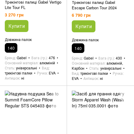
Трекінгові палиці Gabel Vertigo
Трекінгові палиці Gabel
Lite Tour FL
Escape Carbon Tour 2024
3 270 грн
6 790 грн
Купити
Купити
Довжина палок
Довжина палок
140
140
Бренд
Gabel
Вага (гр.)
476
Бренд
Gabel
Вага (гр.)
430
Основний матеріал
алюміній
Основний матеріал
алюміній,
Стать
універсальні
Вид
Карбон
Стать
універсальні
трекінгові палки
Ручка
EVA
Вид
трекінгові палки
Ручка
Антишок
ні
EVA
Антишок
ні