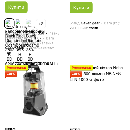
Купити
Купити
Бренд
Seven gear
Вага (гр.)
+2
290
Вид
столи
Яскравість (люмен)
350
Рівень
захисту від води
IP67
Вага
(гр.)
75
Джерело живлення
акумулятор
Червоне світло
Так
Розпродаж
Розпродаж
−40%
−40%
NEBO
NEBO