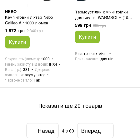
1
NEBO
Термоустілки хімічні грілки
Кемпінговий ліхтар Nebo
для взуття WARMSOLE (10
Galileo Air 1000 люмен
штук)
599 грн
665 грн
1 872 грн
2 340 грн
Купити
Купити
Вид
грілки хімічні
Яскравість (люмен)
1000
Призначення
для ніг
Рівень захисту від води
IPX4
Вага (гр.)
331
Джерело
живлення
акумулятор
Червоне світло
Так
Показати ще 20 товарів
Назад
Вперед
4
з 60