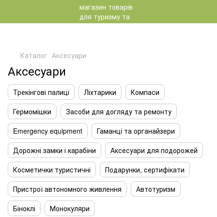
Каталог
Аксесуари
Аксесуари
Трекінгові палиці
Ліхтарики
Компаси
Гермомішки
Засоби для догляду та ремонту
Emergency equipment
Гаманці та органайзери
Дорожні замки і карабіни
Аксесуари для подорожей
Косметички туристичні
Подарунки, сертифікати
Пристрої автономного живлення
Автотуризм
Біноклі
Монокуляри