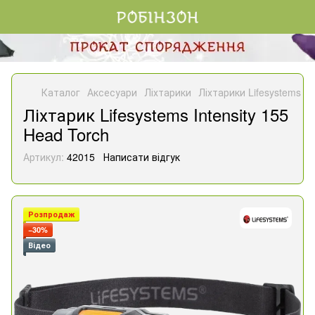
Каталог
Аксесуари
Ліхтарики
Ліхтарики Lifesystems
Л
Ліхтарик Lifesystems Intensity 155
Head Torch
Артикул:
42015
Написати відгук
Розпродаж
−30%
Відео