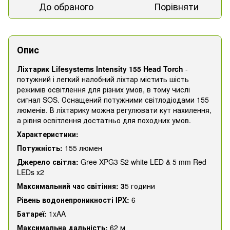
До обраного
Порівняти
Опис
Ліхтарик Lifesystems Intensity 155 Head Torch
-
потужний і легкий налобний ліхтар містить шість
режимів освітлення для різних умов, в тому числі
сигнал SOS. Оснащений потужними світлодіодами 155
люменів. В ліхтарику можна регулювати кут нахилення,
а рівня освітлення достатньо для походних умов.
Характеристики:
Потужність:
155 люмен
Джерело світла:
Gree XPG3 S2 white LED & 5 mm Red
LEDs х2
Максимальний час світіння: 3
5 години
Рівень водонепроникності IPX:
6
Батареї:
1xAA
Максимальна дальність:
62 м