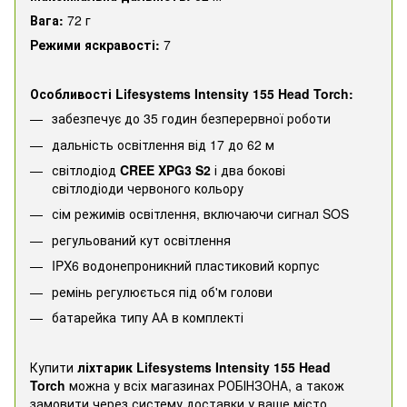
Вага:
72 г
Режими яскравості:
7
Особливості Lifesystems Intensity 155 Head Torch:
забезпечує до 35 годин безперервної роботи
дальність освітлення від 17 до 62 м
світлодіод
CREE XPG3 S2
і два бокові
світлодіоди червоного кольору
сім режимів освітлення, включаючи сигнал SOS
регульований кут освітлення
IPX6 водонепроникний пластиковий корпус
ремінь регулюється під об'м голови
батарейка типу АА в комплекті
Купити
ліхтарик Lifesystems Intensity 155 Head
Torch
можна у всіх магазинах РОБІНЗОНА, а також
замовити через систему доставки у ваше місто.