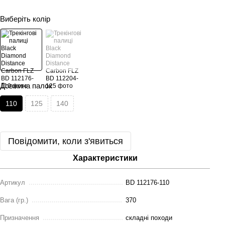
Виберіть колір
Довжина палок
110
125
140
Повідомити, коли з'явиться
Характеристики
Артикул
BD 112176-110
Вага (гр.)
370
Призначення
складні походи