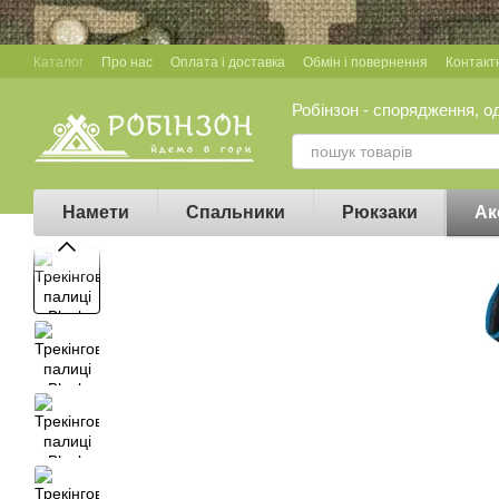
Перейти до основного контенту
Каталог
Про нас
Оплата і доставка
Обмін і повернення
Контакт
Робінзон - спорядження, о
Намети
Спальники
Рюкзаки
Ак