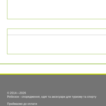
© 2014—2026
Робінзон - спорядження, одяг та аксесуари для туризму та спорту
Приймаємо до оплати