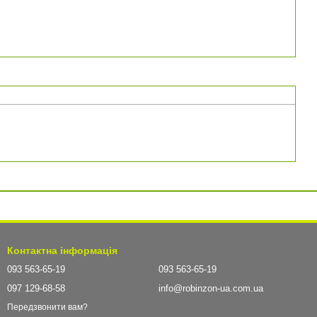
Контактна інформація
093 563-65-19
093 563-65-19
097 129-68-58
info@robinzon-ua.com.ua
Передзвонити вам?