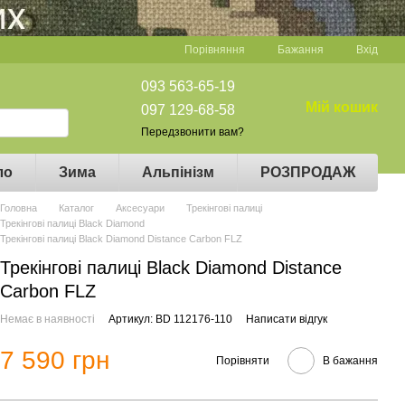
Порівняння
Бажання
Вхід
093 563-65-19
Мій кошик
097 129-68-58
Передзвонити вам?
ло
Зима
Альпінізм
РОЗПРОДАЖ
Головна
Каталог
Аксесуари
Трекінгові палиці
Трекінгові палиці Black Diamond
Трекінгові палиці Black Diamond Distance Carbon FLZ
Трекінгові палиці Black Diamond Distance
Carbon FLZ
Немає в наявності
Артикул: BD 112176-110
Написати відгук
7 590 грн
Порівняти
В бажання