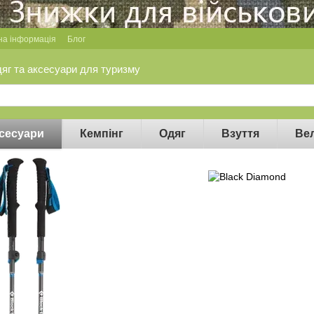
на інформація
Блог
дяг та аксесуари для туризму
сесуари
Кемпінг
Одяг
Взуття
Ве