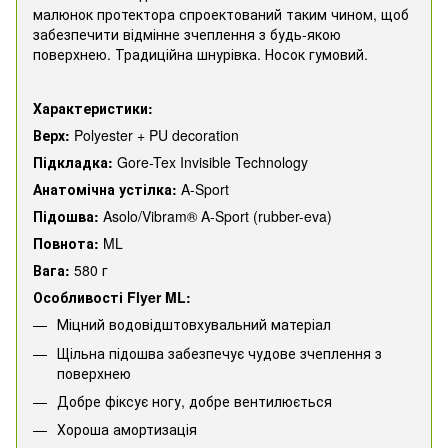
малюнок протектора спроектований таким чином, щоб
забезпечити відмінне зчеплення з будь-якою
поверхнею. Традиційна шнурівка. Носок гумовий.
Характеристики:
Верх:
Polyester + PU decoration
Підкладка:
Gore-Tex Invisible Technology
Анатомічна устілка:
A-Sport
Підошва:
Asolo/Vibram® A-Sport (rubber-eva)
Повнота:
ML
Вага:
580 г
Особливості Flyer ML
:
Міцний водовідштовхувальний матеріал
Щільна підошва забезпечує чудове зчеплення з
поверхнею
Добре фіксує ногу, добре вентилюється
Хороша амортизація