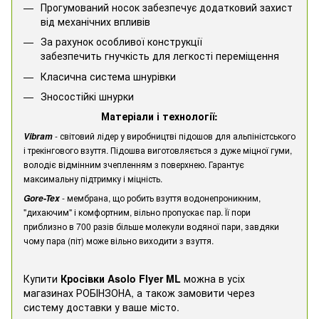
Прогумований носок забезпечує додатковий захист
від механічних впливів
За рахунок особливої конструкції
забезпечить гнучкість для легкості переміщення
Класична система шнурівки
Зносостійкі шнурки
Матеріали і технології:
- світовий лідер у виробництві підошов для альпіністського
Vibram
і трекінгового взуття. Підошва виготовляється з дуже міцної гуми,
володіє відмінним зчепленням з поверхнею. Гарантує
максимальну підтримку і міцність.
- мембрана, що робить взуття водонепроникним,
Gore-T
ex
"дихаючим" і комфортним, вільно пропускає пар. Її пори
приблизно в 700 разів більше молекули водяної пари, завдяки
чому пара (піт) може вільно виходити з взуття.
Купити
Кросівки Asolo Flyer ML
можна в усіх
магазинах РОБІНЗОНА, а також замовити через
систему доставки у ваше місто.