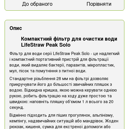
До обраного
Порівняти
Опис
Компактний фільтр для очистки води
LifeStraw Peak Solo
Фільтр для води серії LifeStraw Peak Solo - це надлегкий
і компактний портативний пристрій для фільтрації
води, який видаляє бактерії, паразитів, мікропластик,
мул, пісок та помутніння з питної води.
Стандартне різьблення 28 мм на фільтрі дозволяє
прикручувати його до більшості звичайних пляшок з
водою. Відкидна кришка, якою можна керувати однією
рукою, робить фільтрацію на ходу дуже простою та
швидкою: наповніть пляшку об'ємом 1 л всього за 20
секунд.
Відмінно підходить для піших прогулянок, альпінізму,
кемпінгу, надзвичайних ситуацій або мандрівок. Жоден
рюкзак, кишеня, сумка для екстреної допомоги або