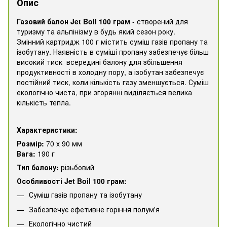
Опис
Газовий балон Jet Boil 100 грам
- створений для
туризму та альпінізму в будь який сезон року.
Змінний картридж 100 г містить суміш газів пропану та
ізобутану. Наявність в суміші пропану забезпечує більш
високий тиск всередині балону для збільшення
продуктивності в холодну пору, а ізобутан забезпечує
постійний тиск, коли кількість газу зменшується. Суміш
екологічно чиста, при згорянні виділяється велика
кількість тепла.
Характеристики:
Розмір:
70 х 90 мм
Вага:
190 г
Тип балону:
різьбовий
Особливості Jet Boil 100 грам
:
Суміш газів пропану та ізобутану
Забезпечує ефетивне горіння полум'я
Екологічно чистий