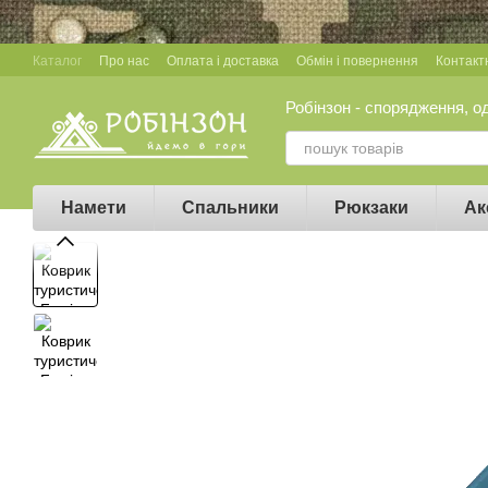
Перейти до основного контенту
Каталог
Про нас
Оплата і доставка
Обмін і повернення
Контакт
Робінзон - спорядження, о
Намети
Спальники
Рюкзаки
Ак