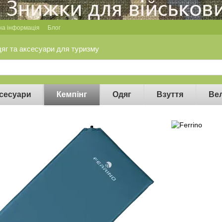
на інформація
Блог
дяг та аксесуари для туризму
сесуари
Кемпінг
Одяг
Взуття
Ве