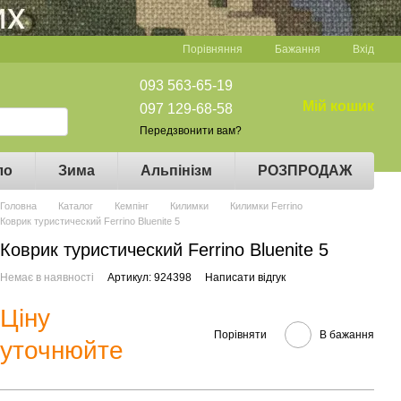
Порівняння
Бажання
Вхід
093 563-65-19
Мій кошик
097 129-68-58
Передзвонити вам?
ло
Зима
Альпінізм
РОЗПРОДАЖ
Головна
Каталог
Кемпінг
Килимки
Килимки Ferrino
Коврик туристический Ferrino Bluenite 5
Коврик туристический Ferrino Bluenite 5
Немає в наявності
Артикул: 924398
Написати відгук
Ціну
Порівняти
В бажання
уточнюйте