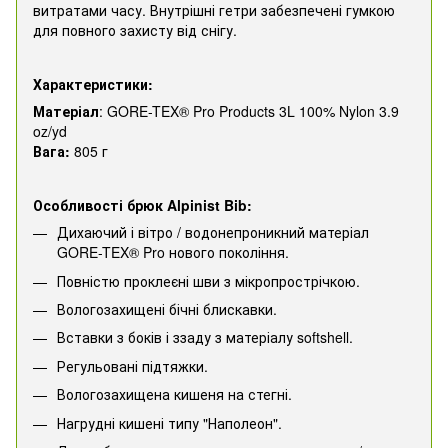
витратами часу. Внутрішні гетри забезпечені гумкою
для повного захисту від снігу.
Характеристики:
Матеріал
: GORE-TEX® Pro Products 3L 100% Nylon 3.9
oz/yd
Вага:
805 г
Особливості брюк Alpinist Bib:
Дихаючий і вітро / водонепроникний матеріал
GORE-TEX® Pro нового покоління.
Повністю проклеєні шви з мікропрострічкою.
Вологозахищені бічні блискавки.
Вставки з боків і ззаду з матеріалу softshell.
Регульовані підтяжки.
Вологозахищена кишеня на стегні.
Нагрудні кишені типу "Наполеон".