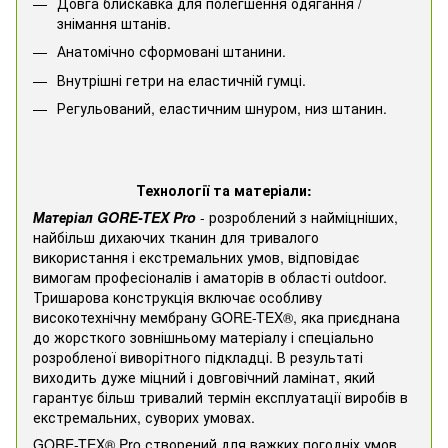
Довга блискавка для полегшення одягання /
знімання штанів.
Анатомічно сформовані штанини.
Внутрішні гетри на еластичній гумці.
Регульований, еластичним шнуром, низ штанин.
Технології та матеріали:
Матеріал GORE-TEX Pro
- розроблений з найміцніших,
найбільш дихаючих тканин для тривалого
використання і екстремальних умов, відповідає
вимогам професіоналів і аматорів в області outdoor.
Тришарова конструкція включає особливу
високотехнічну мембрану GORE-TEX®, яка приєднана
до жорсткого зовнішньому матеріалу і спеціально
розробленої виворітного підкладці. В результаті
виходить дуже міцний і довговічний ламінат, який
гарантує більш тривалий термін експлуатації виробів в
екстремальних, суворих умовах.
GORE-TEX® Pro створений для важких погодніх умов.