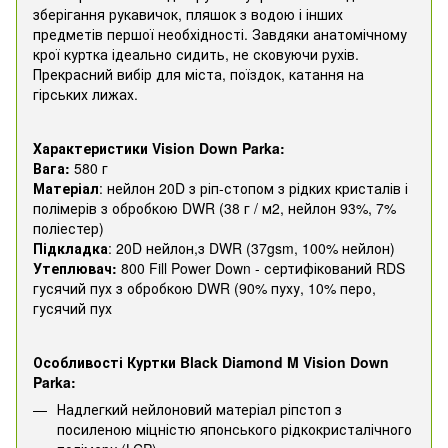
зберігання рукавичок, пляшок з водою і інших
предметів першої необхідності. Завдяки анатомічному
крої куртка ідеально сидить, не сковуючи рухів.
Прекрасний вибір для міста, поїздок, катання на
гірських лижах.
Характеристики Vision Down Parka:
Вага:
580 г
Матеріал
: нейлон 20D з ріп-стопом з рідких кристалів і
полімерів з обробкою DWR (38 г / м2, нейлон 93%, 7%
поліестер)
Підкладка
: 20D нейлон,з DWR (37gsm, 100% нейлон)
Утеплювач:
800 Fill Power Down - сертифікований RDS
гусячий пух з обробкою DWR (90% пуху, 10% перо,
гусячий пух
Особливості Куртки Black Diamond M Vision Down
Parka:
Надлегкий нейлоновий матеріал ріпстоп з
посиленою міцністю японського рідкокристалічного