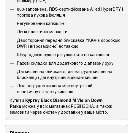
полімеру (LCP)
800-заповнена, RDS-сертифікована Allied HyperDRY і
торгова пухова ізоляція
Регульований капюшон
Легкі еластичні манжети
Двостороння передня блискавка YKK® з обробкою
DWR і вітрозахисної вставкою
Шнур однією рукою регулюється на капюшоні
Пахові складки для додаткового діапазону руху
Дві кишені на блискавці, дві нагрудні кишені на
блискавці і дві внутрішні відкидні кишені
Ліва нагрудна кишеня має внутрішній
еластичну сітчасту кишеню
Купити
Куртку Black Diamond M Vision Down
Parka
можна у всіх магазинах РОБІНЗОНА, а також
замовити через систему доставки у ваше місто.
Відгуки