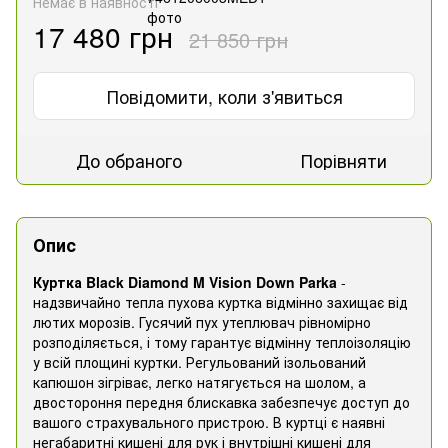
Немає в наявності
17 480 грн
21 850 грн
Повідомити, коли з'явиться
До обраного
Порівняти
Опис
Куртка Black Diamond M Vision Down Parka
-
надзвичайно тепла пухова куртка відмінно захищає від
лютих морозів. Гусячий пух утеплювач рівномірно
розподіляється, і тому гарантує відмінну теплоізоляцію
у всій площині куртки. Регульований ізольований
капюшон зігріває, легко натягується на шолом, а
двостороння передня блискавка забезпечує доступ до
вашого страхувального пристрою. В куртці є наявні
негабаритні кишені для рук і внутрішні кишені для