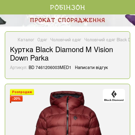
Каталог
Одяг
Чоловічий одяг
Чоловічий одяг Black Di
Куртка Black Diamond M Vision
Down Parka
Артикул:
BD 7461206003MED1
Написати відгук
Розпродаж
−20%