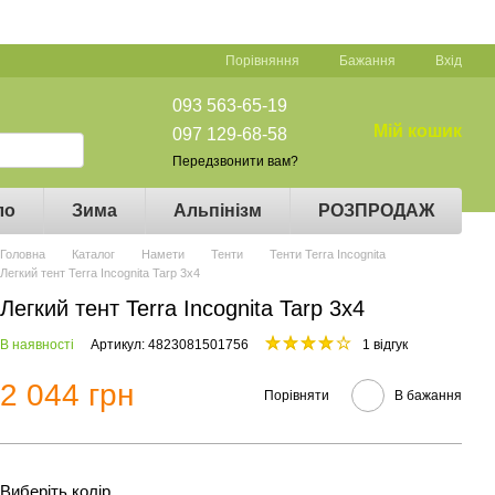
Порівняння
Бажання
Вхід
093 563-65-19
Мій кошик
097 129-68-58
Передзвонити вам?
ло
Зима
Альпінізм
РОЗПРОДАЖ
Головна
Каталог
Намети
Тенти
Тенти Terra Incognita
Легкий тент Terra Incognita Tarp 3x4
Легкий тент Terra Incognita Tarp 3x4
В наявності
Артикул: 4823081501756
1 відгук
2 044 грн
Порівняти
В бажання
Виберіть колір