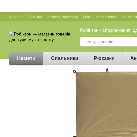
Перейти до основного контенту
Каталог
Про нас
Оплата і доставка
Обмін і повернення
Контакт
Робінзон - спорядження, о
Намети
Спальники
Рюкзаки
Ак