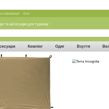
на інформація
Блог
дяг та аксесуари для туризму
сесуари
Кемпінг
Одяг
Взуття
Ве