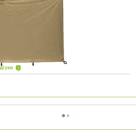
ідгуки
1